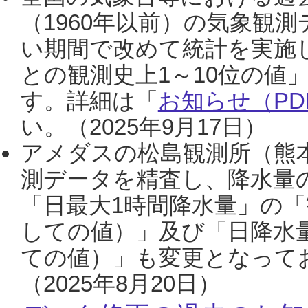
（1960年以前）の気象観
い期間で改めて統計を実施
との観測史上1～10位の値
す。詳細は「
お知らせ（PDF
い。（2025年9月17日）
アメダスの松島観測所（熊本
測データを精査し、降水量
「日最大1時間降水量」の「
しての値）」及び「日降水
ての値）」も変更となって
（2025年8月20日）