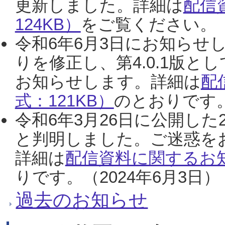
更新しました。詳細は
配信
124KB）
をご覧ください。（2
令和6年6月3日にお知らせし
りを修正し、第4.0.1版
お知らせします。詳細は
配
式：121KB）
のとおりです。
令和6年3月26日に公開した
と判明しました。ご迷惑を
詳細は
配信資料に関するお知
りです。（2024年6月3日）
過去のお知らせ