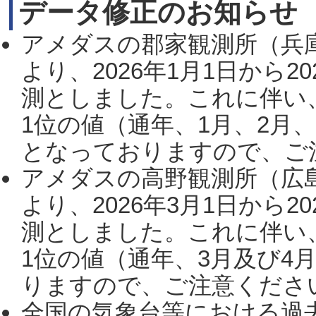
データ修正のお知らせ
アメダスの郡家観測所（兵
より、2026年1月1日から2
測としました。これに伴い
1位の値（通年、1月、2月
となっておりますので、ご注
アメダスの高野観測所（広
より、2026年3月1日から2
測としました。これに伴い
1位の値（通年、3月及び4
りますので、ご注意ください。
全国の気象台等における過