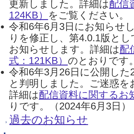
更新しました。詳細は
配信
124KB）
をご覧ください。（2
令和6年6月3日にお知らせし
りを修正し、第4.0.1版
お知らせします。詳細は
配
式：121KB）
のとおりです。
令和6年3月26日に公開した
と判明しました。ご迷惑を
詳細は
配信資料に関するお知
りです。（2024年6月3日）
過去のお知らせ