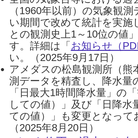
（1960年以前）の気象観
い期間で改めて統計を実施
との観測史上1～10位の値
す。詳細は「
お知らせ（PDF
い。（2025年9月17日）
アメダスの松島観測所（熊本
測データを精査し、降水量
「日最大1時間降水量」の「
しての値）」及び「日降水
ての値）」も変更となって
（2025年8月20日）