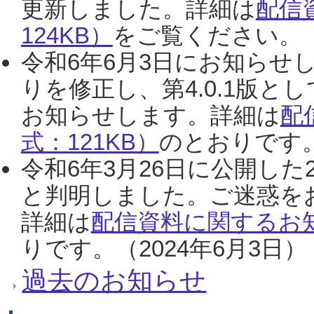
更新しました。詳細は
配信
124KB）
をご覧ください。（2
令和6年6月3日にお知らせし
りを修正し、第4.0.1版
お知らせします。詳細は
配
式：121KB）
のとおりです。
令和6年3月26日に公開した
と判明しました。ご迷惑を
詳細は
配信資料に関するお知
りです。（2024年6月3日）
過去のお知らせ