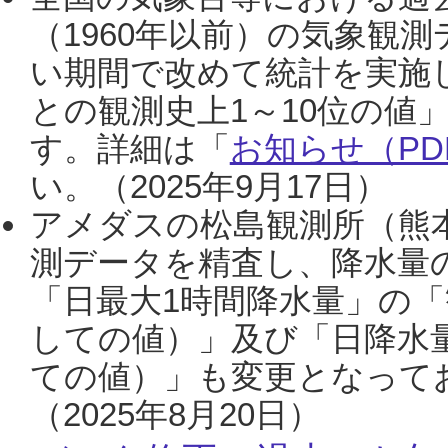
（1960年以前）の気象観
い期間で改めて統計を実施
との観測史上1～10位の値
す。詳細は「
お知らせ（PDF
い。（2025年9月17日）
アメダスの松島観測所（熊本
測データを精査し、降水量
「日最大1時間降水量」の「
しての値）」及び「日降水
ての値）」も変更となって
（2025年8月20日）