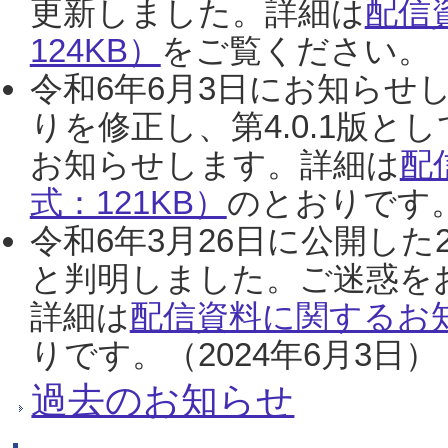
更新しました。詳細は
配信
124KB）
をご覧ください。（2
令和6年6月3日にお知らせし
りを修正し、第4.0.1版
お知らせします。詳細は
配
式：121KB）
のとおりです。
令和6年3月26日に公開した
と判明しました。ご迷惑を
詳細は
配信資料に関するお知
りです。（2024年6月3日）
過去のお知らせ