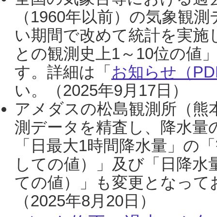
（1960年以前）の気象観
い期間で改めて統計を実施
との観測史上1～10位の値
す。詳細は「
お知らせ（PDF
い。（2025年9月17日）
アメダスの松島観測所（熊本
測データを精査し、降水量
「日最大1時間降水量」の「
しての値）」及び「日降水
ての値）」も変更となって
（2025年8月20日）