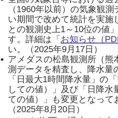
（1960年以前）の気象観
い期間で改めて統計を実施
との観測史上1～10位の値
す。詳細は「
お知らせ（PDF
い。（2025年9月17日）
アメダスの松島観測所（熊本
測データを精査し、降水量
「日最大1時間降水量」の「
しての値）」及び「日降水
ての値）」も変更となって
（2025年8月20日）