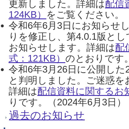
更新しました。詳細は
配信
124KB）
をご覧ください。（2
令和6年6月3日にお知らせし
りを修正し、第4.0.1版
お知らせします。詳細は
配
式：121KB）
のとおりです。
令和6年3月26日に公開した
と判明しました。ご迷惑を
詳細は
配信資料に関するお知
りです。（2024年6月3日）
過去のお知らせ