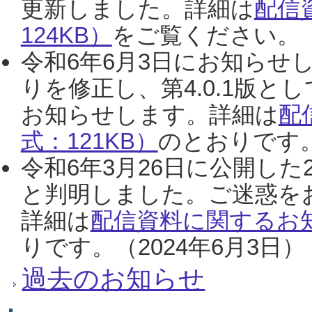
更新しました。詳細は
配信
124KB）
をご覧ください。（2
令和6年6月3日にお知らせし
りを修正し、第4.0.1版
お知らせします。詳細は
配
式：121KB）
のとおりです。
令和6年3月26日に公開した
と判明しました。ご迷惑を
詳細は
配信資料に関するお知
りです。（2024年6月3日）
過去のお知らせ