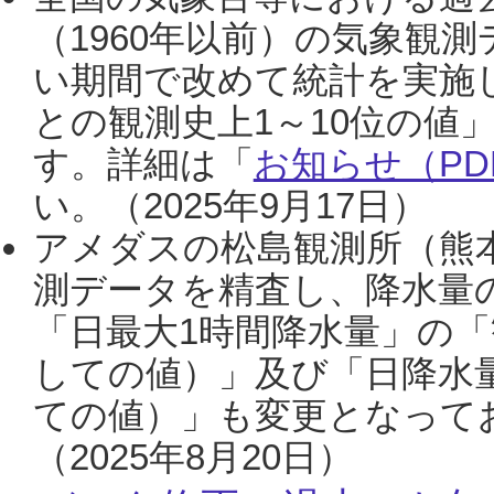
（1960年以前）の気象観
い期間で改めて統計を実施
との観測史上1～10位の値
す。詳細は「
お知らせ（PDF
い。（2025年9月17日）
アメダスの松島観測所（熊本
測データを精査し、降水量
「日最大1時間降水量」の「
しての値）」及び「日降水
ての値）」も変更となって
（2025年8月20日）