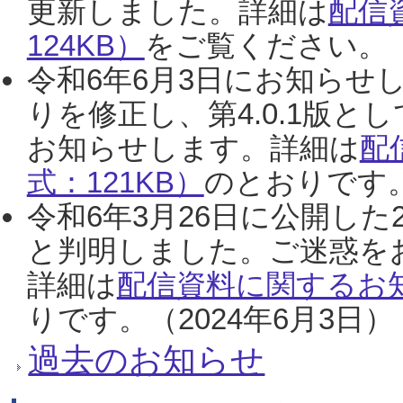
更新しました。詳細は
配信
124KB）
をご覧ください。（2
令和6年6月3日にお知らせし
りを修正し、第4.0.1版
お知らせします。詳細は
配
式：121KB）
のとおりです。
令和6年3月26日に公開した
と判明しました。ご迷惑を
詳細は
配信資料に関するお知
りです。（2024年6月3日）
過去のお知らせ