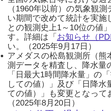
（1960年以前）の気象観
い期間で改めて統計を実施
との観測史上1～10位の値
す。詳細は「
お知らせ（PDF
い。（2025年9月17日）
アメダスの松島観測所（熊本
測データを精査し、降水量
「日最大1時間降水量」の「
しての値）」及び「日降水
ての値）」も変更となって
（2025年8月20日）