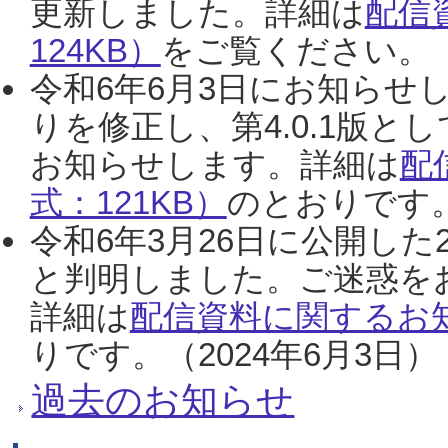
更新しました。詳細は
配信
124KB）
をご覧ください。（2
令和6年6月3日にお知らせし
りを修正し、第4.0.1版
お知らせします。詳細は
配
式：121KB）
のとおりです。
令和6年3月26日に公開した
と判明しました。ご迷惑を
詳細は
配信資料に関するお知
りです。（2024年6月3日）
過去のお知らせ