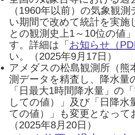
（1960年以前）の気象観
い期間で改めて統計を実施
との観測史上1～10位の値
す。詳細は「
お知らせ（PDF
い。（2025年9月17日）
アメダスの松島観測所（熊本
測データを精査し、降水量
「日最大1時間降水量」の「
しての値）」及び「日降水
ての値）」も変更となって
（2025年8月20日）