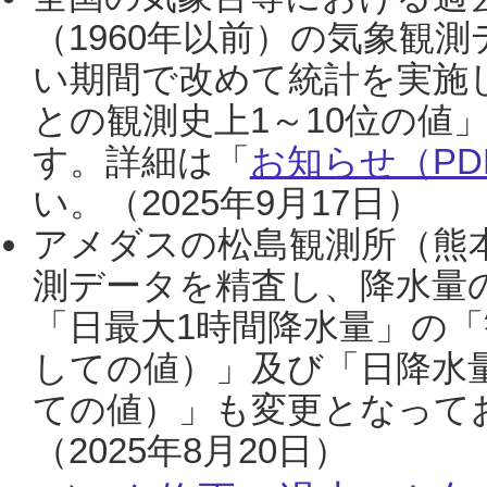
（1960年以前）の気象観
い期間で改めて統計を実施
との観測史上1～10位の値
す。詳細は「
お知らせ（PDF
い。（2025年9月17日）
アメダスの松島観測所（熊本
測データを精査し、降水量
「日最大1時間降水量」の「
しての値）」及び「日降水
ての値）」も変更となって
（2025年8月20日）