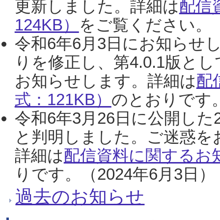
更新しました。詳細は
配信
124KB）
をご覧ください。（2
令和6年6月3日にお知らせし
りを修正し、第4.0.1版
お知らせします。詳細は
配
式：121KB）
のとおりです。
令和6年3月26日に公開した
と判明しました。ご迷惑を
詳細は
配信資料に関するお知
りです。（2024年6月3日）
過去のお知らせ