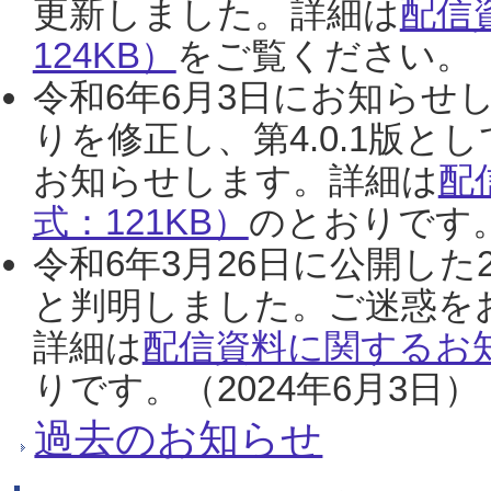
更新しました。詳細は
配信
124KB）
をご覧ください。（2
令和6年6月3日にお知らせし
りを修正し、第4.0.1版
お知らせします。詳細は
配
式：121KB）
のとおりです。
令和6年3月26日に公開した
と判明しました。ご迷惑を
詳細は
配信資料に関するお知
りです。（2024年6月3日）
過去のお知らせ