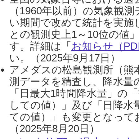
（1960年以前）の気象観
い期間で改めて統計を実施
との観測史上1～10位の値
す。詳細は「
お知らせ（PDF
い。（2025年9月17日）
アメダスの松島観測所（熊本
測データを精査し、降水量
「日最大1時間降水量」の「
しての値）」及び「日降水
ての値）」も変更となって
（2025年8月20日）