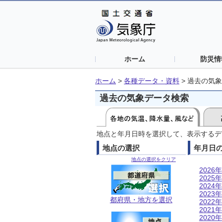
ホーム
防災情
ホーム
>
各種データ・資料
>
過去の気象
過去の気象データ検索
地点と年月日時を選択して、表示するデ
地点の選択
年月日
地点の選択をクリア
2026年
2025年
2024年
2023年
都府県・地方を選択
2022年
2021年
2020年