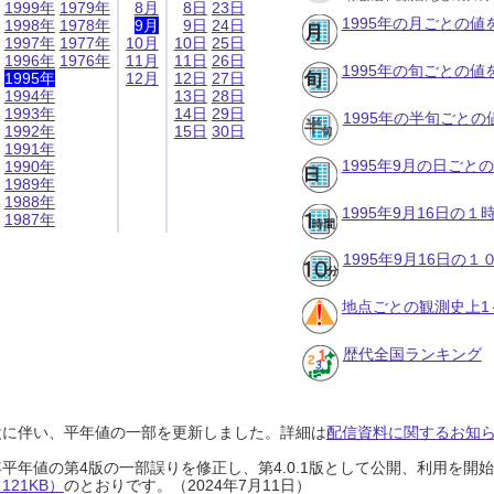
1999年
1979年
8月
8日
23日
1995年の月ごとの値
1998年
1978年
9月
9日
24日
1997年
1977年
10月
10日
25日
1996年
1976年
11月
11日
26日
1995年の旬ごとの値
1995年
12月
12日
27日
1994年
13日
28日
1993年
14日
29日
1995年の半旬ごとの
1992年
15日
30日
1991年
1995年9月の日ごと
1990年
1989年
1988年
1995年9月16日の
1987年
1995年9月16日の
地点ごとの観測史上1
歴代全国ランキング
設に伴い、平年値の一部を更新しました。詳細は
配信資料に関するお知らせ
0年平年値の第4版の一部誤りを修正し、第4.0.1版として公開、利用を
21KB）
のとおりです。（2024年7月11日）