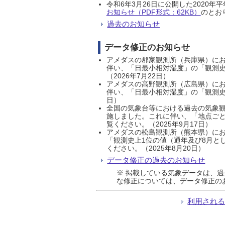
令和6年3月26日に公開した202
お知らせ（PDF形式：62KB）
のとおり
過去のお知らせ
データ修正のお知らせ
アメダスの郡家観測所（兵庫県）におい
伴い、「日最小相対湿度」の「観測史
（2026年7月22日）
アメダスの高野観測所（広島県）におい
伴い、「日最小相対湿度」の「観測史
日）
全国の気象台等における過去の気象観
施しました。これに伴い、「地点ごと
覧ください。（2025年9月17日）
アメダスの松島観測所（熊本県）にお
「観測史上1位の値（通年及び8月と
ください。（2025年8月20日）
データ修正の過去のお知らせ
※ 掲載している気象データは、
な修正については、データ修正の
利用され