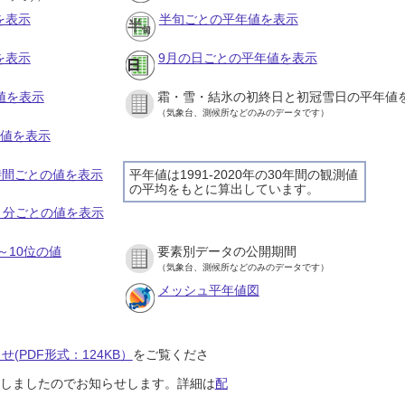
を表示
半旬ごとの平年値を表示
を表示
9月の日ごとの平年値を表示
値を表示
霜・雪・結氷の初終日と初冠雪日の平年値
（気象台、測候所などのみのデータです）
の値を表示
１時間ごとの値を表示
平年値は1991-2020年の30年間の観測値
の平均をもとに算出しています。
１０分ごとの値を表示
～10位の値
要素別データの公開期間
（気象台、測候所などのみのデータです）
メッシュ平年値図
(PDF形式：124KB）
をご覧くださ
開始しましたのでお知らせします。詳細は
配