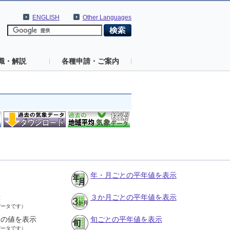
ENGLISH
Other Languages
識・解説
各種申請・ご案内
年・月ごとの平年値を表示
示
３か月ごとの平年値を表示
データです）
との値を表示
旬ごとの平年値を表示
データです）