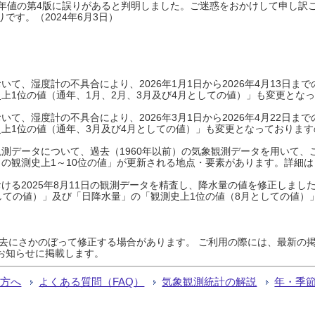
0年平年値の第4版に誤りがあると判明しました。ご迷惑をおかけして申し訳
です。（2024年6月3日）
て、湿度計の不具合により、2026年1月1日から2026年4月13日
上1位の値（通年、1月、2月、3月及び4月としての値）」も変更とな
て、湿度計の不具合により、2026年3月1日から2026年4月22日
上1位の値（通年、3月及び4月としての値）」も変更となっておりますので
測データについて、過去（1960年以前）の気象観測データを用いて、
の観測史上1～10位の値」が更新される地点・要素があります。詳細は
ける2025年8月11日の観測データを精査し、降水量の値を修正しまし
しての値）」及び「日降水量」の「観測史上1位の値（8月としての値）
過去にさかのぼって修正する場合があります。 ご利用の際には、最新の掲
お知らせに掲載します。
る方へ
よくある質問（FAQ）
気象観測統計の解説
年・季