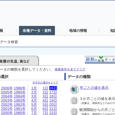
報
各種データ・資料
地域の情報
知
データ検索
ータの種類を選択してください。
検索条件を全てクリア
の選択
データの種類
年月日の選択をクリア
年ごとの値を表示
2006年
1986年
1月
1日
16日
2005年
1985年
2月
2日
17日
2004年
1984年
3月
3日
18日
３か月ごとの値を表
2003年
1983年
4月
4日
19日
（気象台、測候所などのみの
2002年
1982年
5月
5日
20日
2001年
1981年
6月
6日
21日
観測開始からの月ご
2000年
1980年
7月
7日
22日
（気象台、測候所などのみの