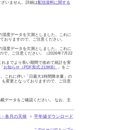
ございません。詳細は
配信資料に関する
までの湿度データを欠測としました。これに
っておりますので、ご注意ください。
までの湿度データを欠測としました。これに
、ご注意ください。（2026年7月22
これまでより長い期間で改めて統計を実
「
お知らせ（PDF形式:219KB）
」をご
た。これに伴い「日最大1時間降水量」の
」も変更となっておりますので、ご注意
載データをご確認ください。 なお、主
節・各月の天候
平年値ダウンロード
このページのトップへ