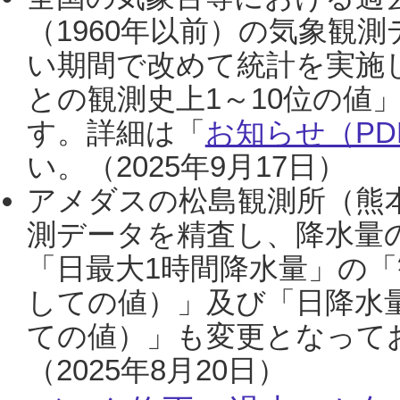
（1960年以前）の気象観
い期間で改めて統計を実施
との観測史上1～10位の値
す。詳細は「
お知らせ（PDF
い。（2025年9月17日）
アメダスの松島観測所（熊本
測データを精査し、降水量
「日最大1時間降水量」の「
しての値）」及び「日降水
ての値）」も変更となって
（2025年8月20日）