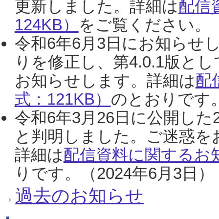
更新しました。詳細は
配信
124KB）
をご覧ください。（2
令和6年6月3日にお知らせし
りを修正し、第4.0.1版
お知らせします。詳細は
配
式：121KB）
のとおりです。
令和6年3月26日に公開した
と判明しました。ご迷惑を
詳細は
配信資料に関するお知
りです。（2024年6月3日）
過去のお知らせ