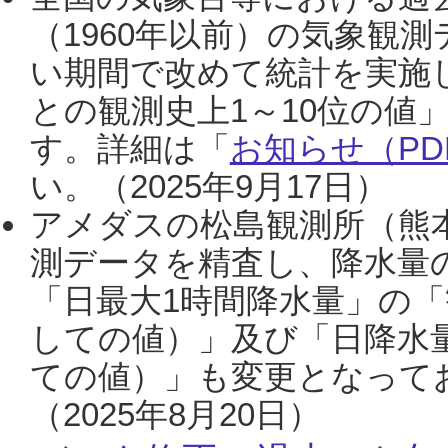
（1960年以前）の気象観
い期間で改めて統計を実施
との観測史上1～10位の値
す。詳細は「
お知らせ（PDF
い。（2025年9月17日）
アメダスの松島観測所（熊本
測データを精査し、降水量
「日最大1時間降水量」の「
しての値）」及び「日降水
ての値）」も変更となって
（2025年8月20日）