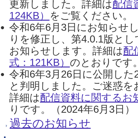
更新しました。詳細は
配信
124KB）
をご覧ください。（2
令和6年6月3日にお知らせし
りを修正し、第4.0.1版
お知らせします。詳細は
配
式：121KB）
のとおりです。
令和6年3月26日に公開した
と判明しました。ご迷惑を
詳細は
配信資料に関するお知
りです。（2024年6月3日）
過去のお知らせ