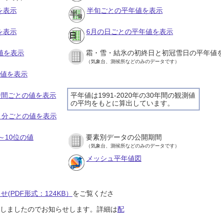
を表示
半旬ごとの平年値を表示
を表示
6月の日ごとの平年値を表示
値を表示
霜・雪・結氷の初終日と初冠雪日の平年値
（気象台、測候所などのみのデータです）
の値を表示
１時間ごとの値を表示
平年値は1991-2020年の30年間の観測値
の平均をもとに算出しています。
１０分ごとの値を表示
～10位の値
要素別データの公開期間
（気象台、測候所などのみのデータです）
メッシュ平年値図
(PDF形式：124KB）
をご覧くださ
開始しましたのでお知らせします。詳細は
配