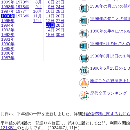
1999年
1979年
8月
8日
23日
1996年の月ごとの値
1998年
1978年
9月
9日
24日
1997年
1977年
10月
10日
25日
1996年
1976年
11月
11日
26日
1996年の旬ごとの値
1995年
12月
12日
27日
1994年
13日
28日
1993年
14日
29日
1996年の半旬ごとの
1992年
15日
30日
1991年
1996年6月の日ごと
1990年
1989年
1988年
1996年6月13日の
1987年
1996年6月13日の
地点ごとの観測史上1
歴代全国ランキング
設に伴い、平年値の一部を更新しました。詳細は
配信資料に関するお知らせ
0年平年値の第4版の一部誤りを修正し、第4.0.1版として公開、利用を
21KB）
のとおりです。（2024年7月11日）