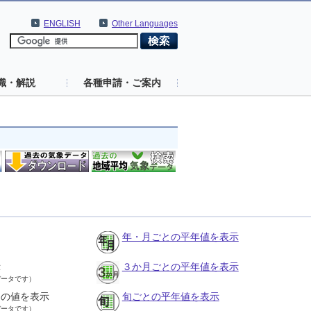
ENGLISH
Other Languages
識・解説
各種申請・ご案内
年・月ごとの平年値を表示
示
３か月ごとの平年値を表示
データです）
との値を表示
旬ごとの平年値を表示
データです）