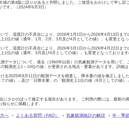
0年平年値の第4版に誤りがあると判明しました。ご迷惑をおかけして申し訳
です。（2024年6月3日）
て、湿度計の不具合により、2026年1月1日から2026年4月13日
上1位の値（通年、1月、2月、3月及び4月としての値）」も変更とな
て、湿度計の不具合により、2026年3月1日から2026年4月22日
上1位の値（通年、3月及び4月としての値）」も変更となっておりますので
測データについて、過去（1960年以前）の気象観測データを用いて、
の観測史上1～10位の値」が更新される地点・要素があります。詳細は
ける2025年8月11日の観測データを精査し、降水量の値を修正しまし
しての値）」及び「日降水量」の「観測史上1位の値（8月としての値）
過去にさかのぼって修正する場合があります。 ご利用の際には、最新の掲
お知らせに掲載します。
る方へ
よくある質問（FAQ）
気象観測統計の解説
年・季