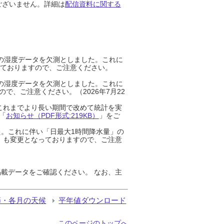
ございません。詳細は
配信資料に関する
までの湿度データを欠測としました。これに
っておりますので、ご注意ください。
までの湿度データを欠測としました。これに
、ご注意ください。（2026年7月22
これまでより長い期間で改めて統計を実
「
お知らせ（PDF形式:219KB）
」をご
た。これに伴い「日最大1時間降水量」の
」も変更となっておりますので、ご注意
載データをご確認ください。 なお、主
節・各月の天候
平年値ダウンロード
このページのトップへ