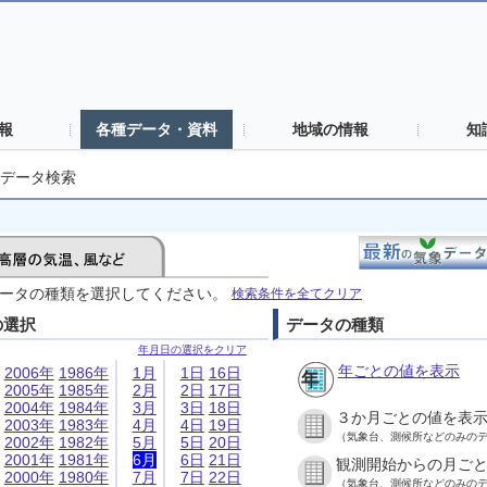
報
各種データ・資料
地域の情報
知
データ検索
ータの種類を選択してください。
検索条件を全てクリア
の選択
データの種類
年月日の選択をクリア
年ごとの値を表示
2006年
1986年
1月
1日
16日
2005年
1985年
2月
2日
17日
2004年
1984年
3月
3日
18日
３か月ごとの値を表
2003年
1983年
4月
4日
19日
（気象台、測候所などのみの
2002年
1982年
5月
5日
20日
2001年
1981年
6月
6日
21日
観測開始からの月ご
2000年
1980年
7月
7日
22日
（気象台、測候所などのみの