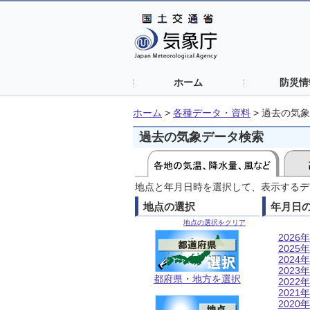
ホーム
防災情
ホーム
>
各種データ・資料
>
過去の気象
過去の気象データ検索
地点と年月日時を選択して、表示するデ
地点の選択
年月日
地点の選択をクリア
2026年
2025年
2024年
2023年
都府県・地方を選択
2022年
2021年
2020年