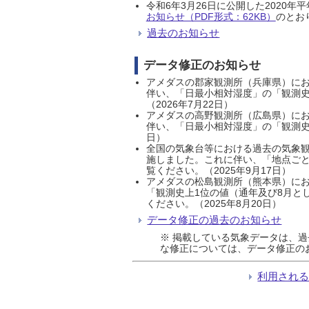
令和6年3月26日に公開した202
お知らせ（PDF形式：62KB）
のとおり
過去のお知らせ
データ修正のお知らせ
アメダスの郡家観測所（兵庫県）におい
伴い、「日最小相対湿度」の「観測史
（2026年7月22日）
アメダスの高野観測所（広島県）におい
伴い、「日最小相対湿度」の「観測史
日）
全国の気象台等における過去の気象観
施しました。これに伴い、「地点ごと
覧ください。（2025年9月17日）
アメダスの松島観測所（熊本県）にお
「観測史上1位の値（通年及び8月と
ください。（2025年8月20日）
データ修正の過去のお知らせ
※ 掲載している気象データは、
な修正については、データ修正の
利用され