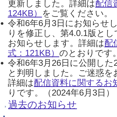
更新しました。詳細は
配信
124KB）
をご覧ください。（2
令和6年6月3日にお知らせし
りを修正し、第4.0.1版
お知らせします。詳細は
配
式：121KB）
のとおりです。
令和6年3月26日に公開した
と判明しました。ご迷惑を
詳細は
配信資料に関するお知
りです。（2024年6月3日）
過去のお知らせ