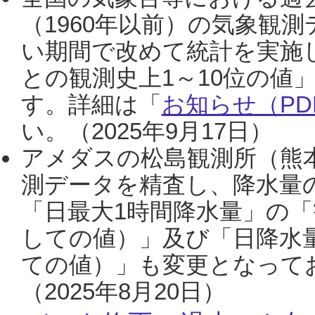
（1960年以前）の気象観
い期間で改めて統計を実施
との観測史上1～10位の値
す。詳細は「
お知らせ（PDF
い。（2025年9月17日）
アメダスの松島観測所（熊本
測データを精査し、降水量
「日最大1時間降水量」の「
しての値）」及び「日降水
ての値）」も変更となって
（2025年8月20日）