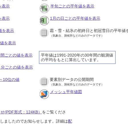
を表示
半旬ごとの平年値を表示
を表示
1月の日ごとの平年値を表示
値を表示
霜・雪・結氷の初終日と初冠雪日の平年値
（気象台、測候所などのみのデータです）
の値を表示
１時間ごとの値を表示
平年値は1991-2020年の30年間の観測値
の平均をもとに算出しています。
１０分ごとの値を表示
～10位の値
要素別データの公開期間
（気象台、測候所などのみのデータです）
メッシュ平年値図
(PDF形式：124KB）
をご覧くださ
開始しましたのでお知らせします。詳細は
配