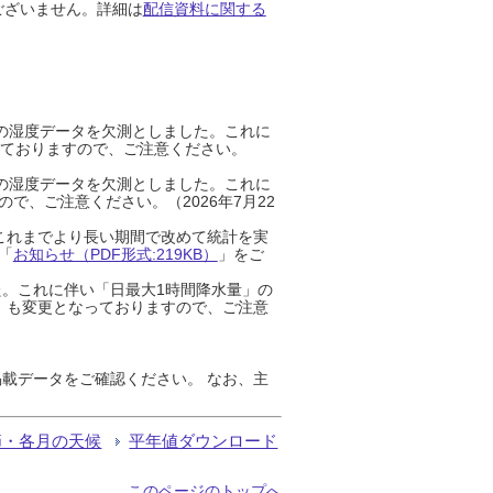
ございません。詳細は
配信資料に関する
までの湿度データを欠測としました。これに
っておりますので、ご注意ください。
までの湿度データを欠測としました。これに
、ご注意ください。（2026年7月22
これまでより長い期間で改めて統計を実
「
お知らせ（PDF形式:219KB）
」をご
た。これに伴い「日最大1時間降水量」の
」も変更となっておりますので、ご注意
載データをご確認ください。 なお、主
節・各月の天候
平年値ダウンロード
このページのトップへ