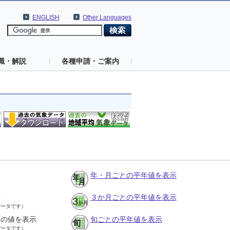
ENGLISH
Other Languages
識・解説
各種申請・ご案内
年・月ごとの平年値を表示
示
３か月ごとの平年値を表示
データです）
との値を表示
旬ごとの平年値を表示
データです）