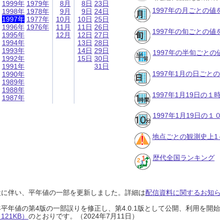
1999年
1979年
8月
8日
23日
1997年の月ごとの値
1998年
1978年
9月
9日
24日
1997年
1977年
10月
10日
25日
1996年
1976年
11月
11日
26日
1997年の旬ごとの値
1995年
12月
12日
27日
1994年
13日
28日
1993年
14日
29日
1997年の半旬ごとの
1992年
15日
30日
1991年
31日
1997年1月の日ごと
1990年
1989年
1988年
1997年1月19日の
1987年
1997年1月19日の
地点ごとの観測史上1
歴代全国ランキング
設に伴い、平年値の一部を更新しました。詳細は
配信資料に関するお知らせ
0年平年値の第4版の一部誤りを修正し、第4.0.1版として公開、利用を
21KB）
のとおりです。（2024年7月11日）