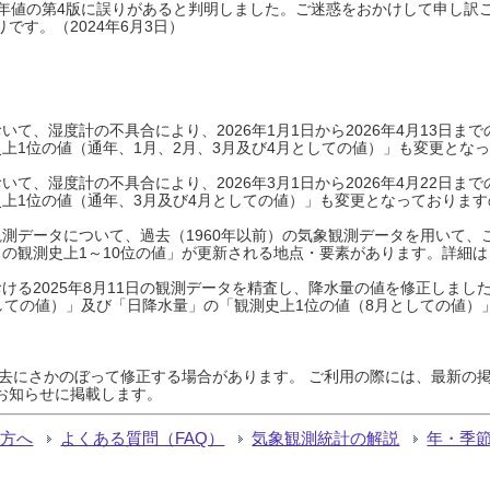
0年平年値の第4版に誤りがあると判明しました。ご迷惑をおかけして申し訳
です。（2024年6月3日）
て、湿度計の不具合により、2026年1月1日から2026年4月13日
上1位の値（通年、1月、2月、3月及び4月としての値）」も変更とな
て、湿度計の不具合により、2026年3月1日から2026年4月22日
上1位の値（通年、3月及び4月としての値）」も変更となっておりますので
測データについて、過去（1960年以前）の気象観測データを用いて、
の観測史上1～10位の値」が更新される地点・要素があります。詳細は
ける2025年8月11日の観測データを精査し、降水量の値を修正しまし
しての値）」及び「日降水量」の「観測史上1位の値（8月としての値）
過去にさかのぼって修正する場合があります。 ご利用の際には、最新の掲
お知らせに掲載します。
る方へ
よくある質問（FAQ）
気象観測統計の解説
年・季