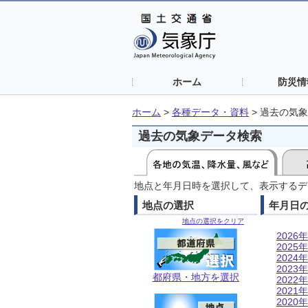
ホーム
防災情
ホーム
>
各種データ・資料
>
過去の気象
過去の気象データ検索
地点と年月日時を選択して、表示するデ
地点の選択
年月日
地点の選択をクリア
2026年
2025年
2024年
2023年
都府県・地方を選択
2022年
2021年
2020年