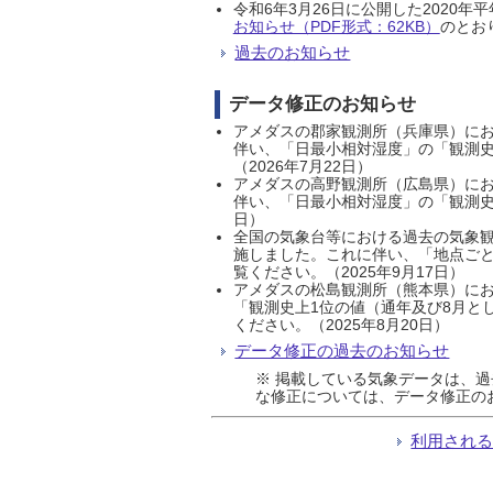
令和6年3月26日に公開した202
お知らせ（PDF形式：62KB）
のとおり
過去のお知らせ
データ修正のお知らせ
アメダスの郡家観測所（兵庫県）におい
伴い、「日最小相対湿度」の「観測史
（2026年7月22日）
アメダスの高野観測所（広島県）におい
伴い、「日最小相対湿度」の「観測史
日）
全国の気象台等における過去の気象観
施しました。これに伴い、「地点ごと
覧ください。（2025年9月17日）
アメダスの松島観測所（熊本県）にお
「観測史上1位の値（通年及び8月と
ください。（2025年8月20日）
データ修正の過去のお知らせ
※ 掲載している気象データは、
な修正については、データ修正の
利用され