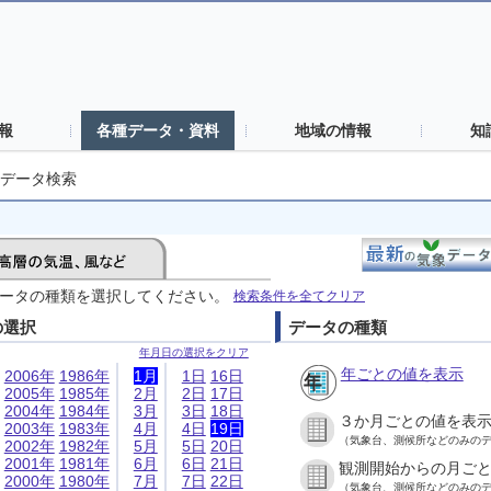
報
各種データ・資料
地域の情報
知
データ検索
ータの種類を選択してください。
検索条件を全てクリア
の選択
データの種類
年月日の選択をクリア
年ごとの値を表示
2006年
1986年
1月
1日
16日
2005年
1985年
2月
2日
17日
2004年
1984年
3月
3日
18日
３か月ごとの値を表
2003年
1983年
4月
4日
19日
（気象台、測候所などのみの
2002年
1982年
5月
5日
20日
2001年
1981年
6月
6日
21日
観測開始からの月ご
2000年
1980年
7月
7日
22日
（気象台、測候所などのみの