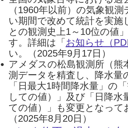
（1960年以前）の気象観
い期間で改めて統計を実施
との観測史上1～10位の値
す。詳細は「
お知らせ（PDF
い。（2025年9月17日）
アメダスの松島観測所（熊本
測データを精査し、降水量
「日最大1時間降水量」の「
しての値）」及び「日降水
ての値）」も変更となって
（2025年8月20日）