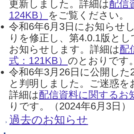
更新しました。詳細は
配信
124KB）
をご覧ください。（2
令和6年6月3日にお知らせし
りを修正し、第4.0.1版
お知らせします。詳細は
配
式：121KB）
のとおりです。
令和6年3月26日に公開した
と判明しました。ご迷惑を
詳細は
配信資料に関するお知
りです。（2024年6月3日）
過去のお知らせ