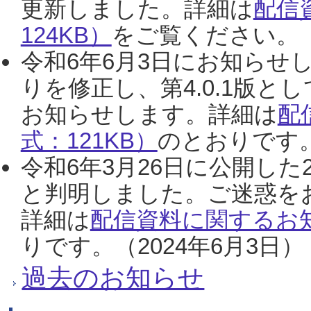
更新しました。詳細は
配信
124KB）
をご覧ください。（2
令和6年6月3日にお知らせし
りを修正し、第4.0.1版
お知らせします。詳細は
配
式：121KB）
のとおりです。
令和6年3月26日に公開した
と判明しました。ご迷惑を
詳細は
配信資料に関するお知
りです。（2024年6月3日）
過去のお知らせ