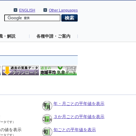
ENGLISH
Other Languages
識・解説
各種申請・ご案内
年・月ごとの平年値を表示
示
３か月ごとの平年値を表示
データです）
との値を表示
旬ごとの平年値を表示
データです）