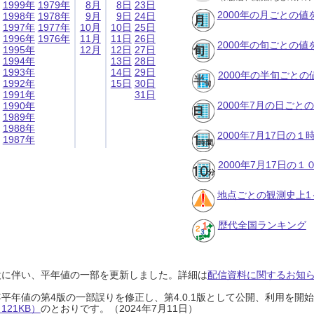
1999年
1979年
8月
8日
23日
2000年の月ごとの値
1998年
1978年
9月
9日
24日
1997年
1977年
10月
10日
25日
1996年
1976年
11月
11日
26日
2000年の旬ごとの値
1995年
12月
12日
27日
1994年
13日
28日
1993年
14日
29日
2000年の半旬ごとの
1992年
15日
30日
1991年
31日
2000年7月の日ごと
1990年
1989年
1988年
2000年7月17日の
1987年
2000年7月17日の
地点ごとの観測史上1
歴代全国ランキング
設に伴い、平年値の一部を更新しました。詳細は
配信資料に関するお知らせ
0年平年値の第4版の一部誤りを修正し、第4.0.1版として公開、利用を
21KB）
のとおりです。（2024年7月11日）