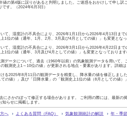
0年平年値の第4版に誤りがあると判明しました。ご迷惑をおかけして申し訳
です。（2024年6月3日）
て、湿度計の不具合により、2026年1月1日から2026年4月13日
上1位の値（通年、1月、2月、3月及び4月としての値）」も変更とな
て、湿度計の不具合により、2026年3月1日から2026年4月22日
上1位の値（通年、3月及び4月としての値）」も変更となっておりますので
測データについて、過去（1960年以前）の気象観測データを用いて、
の観測史上1～10位の値」が更新される地点・要素があります。詳細は
ける2025年8月11日の観測データを精査し、降水量の値を修正しまし
しての値）」及び「日降水量」の「観測史上1位の値（8月としての値）
過去にさかのぼって修正する場合があります。 ご利用の際には、最新の掲
お知らせに掲載します。
る方へ
よくある質問（FAQ）
気象観測統計の解説
年・季