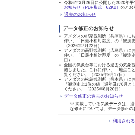
令和6年3月26日に公開した202
お知らせ（PDF形式：62KB）
のとおり
過去のお知らせ
データ修正のお知らせ
アメダスの郡家観測所（兵庫県）におい
伴い、「日最小相対湿度」の「観測史
（2026年7月22日）
アメダスの高野観測所（広島県）におい
伴い、「日最小相対湿度」の「観測史
日）
全国の気象台等における過去の気象観
施しました。これに伴い、「地点ごと
覧ください。（2025年9月17日）
アメダスの松島観測所（熊本県）にお
「観測史上1位の値（通年及び8月と
ください。（2025年8月20日）
データ修正の過去のお知らせ
※ 掲載している気象データは、
な修正については、データ修正の
利用され