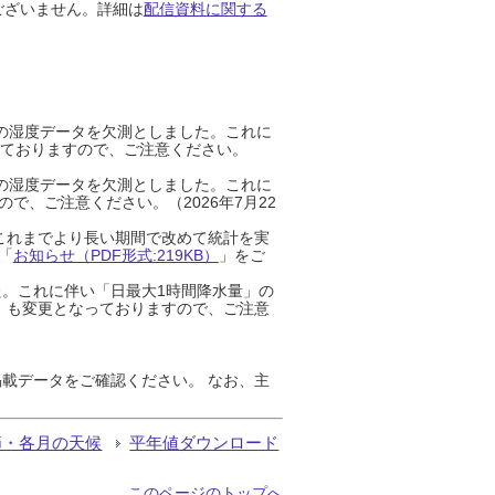
ございません。詳細は
配信資料に関する
までの湿度データを欠測としました。これに
っておりますので、ご注意ください。
までの湿度データを欠測としました。これに
、ご注意ください。（2026年7月22
これまでより長い期間で改めて統計を実
「
お知らせ（PDF形式:219KB）
」をご
た。これに伴い「日最大1時間降水量」の
」も変更となっておりますので、ご注意
載データをご確認ください。 なお、主
節・各月の天候
平年値ダウンロード
このページのトップへ