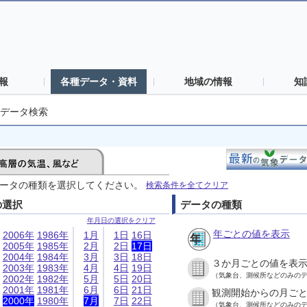
報
各種データ・資料
地域の情報
知
データ検索
ータの種類を選択してください。
検索条件を全てクリア
の選択
データの種類
年月日の選択をクリア
年ごとの値を表示
2006年
1986年
1月
1日
16日
2005年
1985年
2月
2日
17日
2004年
1984年
3月
3日
18日
３か月ごとの値を表
2003年
1983年
4月
4日
19日
（気象台、測候所などのみの
2002年
1982年
5月
5日
20日
2001年
1981年
6月
6日
21日
観測開始からの月ご
2000年
1980年
7月
7日
22日
（気象台、測候所などのみの