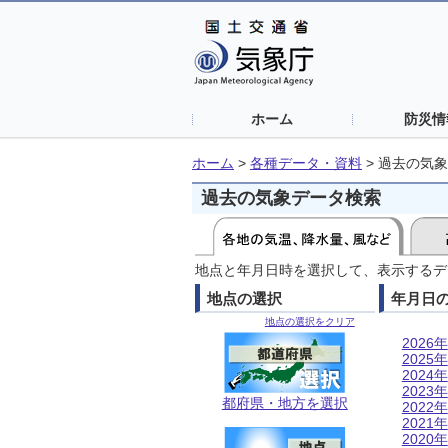
ホーム
防災情
ホーム
>
各種データ・資料
>
過去の気象
過去の気象データ検索
地点と年月日時を選択して、表示するデ
地点の選択
年月日
地点の選択をクリア
2026年
2025年
2024年
2023年
都府県・地方を選択
2022年
2021年
2020年