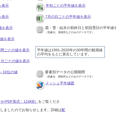
を表示
半旬ごとの平年値を表示
を表示
7月の日ごとの平年値を表示
値を表示
霜・雪・結氷の初終日と初冠雪日の平年値
（気象台、測候所などのみのデータです）
の値を表示
１時間ごとの値を表示
平年値は1991-2020年の30年間の観測値
の平均をもとに算出しています。
１０分ごとの値を表示
～10位の値
要素別データの公開期間
（気象台、測候所などのみのデータです）
メッシュ平年値図
(PDF形式：124KB）
をご覧くださ
開始しましたのでお知らせします。詳細は
配