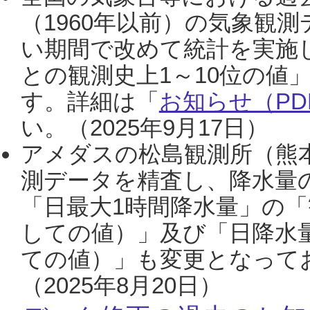
（1960年以前）の気象観
い期間で改めて統計を実施
との観測史上1～10位の値
す。詳細は「
お知らせ（PDF
い。（2025年9月17日）
アメダスの松島観測所（熊本
測データを精査し、降水量
「日最大1時間降水量」の「
しての値）」及び「日降水
ての値）」も変更となって
（2025年8月20日）