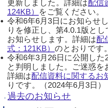
更新しました。詳細は
配信
124KB）
をご覧ください。（2
令和6年6月3日にお知らせし
りを修正し、第4.0.1版
お知らせします。詳細は
配
式：121KB）
のとおりです。
令和6年3月26日に公開した
と判明しました。ご迷惑を
詳細は
配信資料に関するお知
りです。（2024年6月3日）
過去のお知らせ