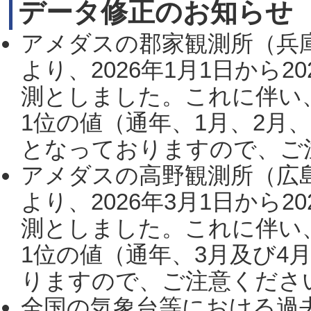
データ修正のお知らせ
アメダスの郡家観測所（兵
より、2026年1月1日から2
測としました。これに伴い
1位の値（通年、1月、2月
となっておりますので、ご注
アメダスの高野観測所（広
より、2026年3月1日から2
測としました。これに伴い
1位の値（通年、3月及び4
りますので、ご注意ください。
全国の気象台等における過