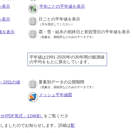
を表示
半旬ごとの平年値を表示
を表示
日ごとの平年値を表示
（月を指定してください）
値を表示
霜・雪・結氷の初終日と初冠雪日の平年値を表示
（気象台、測候所などのみのデータです）
示
平年値は1991-2020年の30年間の観測値
の平均をもとに算出しています。
示
～10位の値
要素別データの公開期間
（気象台、測候所などのみのデータです）
メッシュ平年値図
(PDF形式：124KB）
をご覧くださ
開始しましたのでお知らせします。詳細は
配