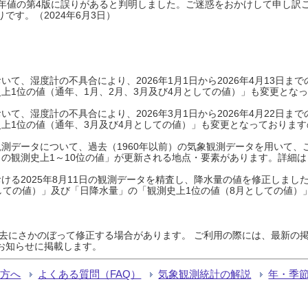
0年平年値の第4版に誤りがあると判明しました。ご迷惑をおかけして申し訳
です。（2024年6月3日）
て、湿度計の不具合により、2026年1月1日から2026年4月13日
上1位の値（通年、1月、2月、3月及び4月としての値）」も変更とな
て、湿度計の不具合により、2026年3月1日から2026年4月22日
上1位の値（通年、3月及び4月としての値）」も変更となっておりますので
測データについて、過去（1960年以前）の気象観測データを用いて、
の観測史上1～10位の値」が更新される地点・要素があります。詳細は
ける2025年8月11日の観測データを精査し、降水量の値を修正しまし
しての値）」及び「日降水量」の「観測史上1位の値（8月としての値）
過去にさかのぼって修正する場合があります。 ご利用の際には、最新の掲
お知らせに掲載します。
る方へ
よくある質問（FAQ）
気象観測統計の解説
年・季