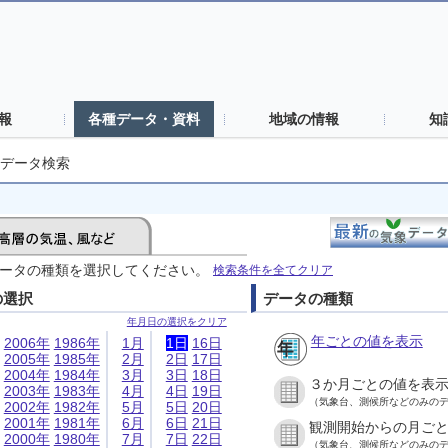
報
各種データ・資料
地域の情報
知
データ検索
ータの種類を選択してください。
検索条件を全てクリア
の選択
データの種類
年月日の選択をクリア
年ごとの値を表示
2006年
1986年
1月
1日
16日
2005年
1985年
2月
2日
17日
2004年
1984年
3月
3日
18日
３か月ごとの値を表
2003年
1983年
4月
4日
19日
（気象台、測候所などのみの
2002年
1982年
5月
5日
20日
2001年
1981年
6月
6日
21日
観測開始からの月ご
2000年
1980年
7月
7日
22日
（気象台、測候所などのみの