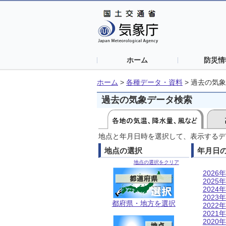
ホーム
防災情
ホーム
>
各種データ・資料
>
過去の気象
過去の気象データ検索
地点と年月日時を選択して、表示するデ
地点の選択
年月日
地点の選択をクリア
2026年
2025年
2024年
2023年
都府県・地方を選択
2022年
2021年
2020年