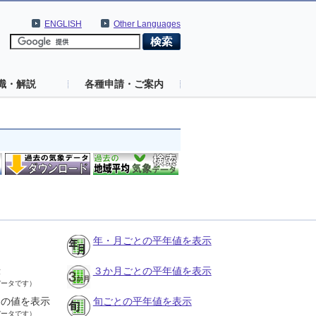
ENGLISH
Other Languages
識・解説
各種申請・ご案内
年・月ごとの平年値を表示
示
３か月ごとの平年値を表示
データです）
との値を表示
旬ごとの平年値を表示
データです）