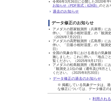
令和6年3月26日に公開した202
お知らせ（PDF形式：62KB）
のとおり
過去のお知らせ
データ修正のお知らせ
アメダスの郡家観測所（兵庫県）におい
伴い、「日最小相対湿度」の「観測史
（2026年7月22日）
アメダスの高野観測所（広島県）におい
伴い、「日最小相対湿度」の「観測史
日）
全国の気象台等における過去の気象観
施しました。これに伴い、「地点ごと
覧ください。（2025年9月17日）
アメダスの松島観測所（熊本県）にお
「観測史上1位の値（通年及び8月と
ください。（2025年8月20日）
データ修正の過去のお知らせ
※ 掲載している気象データは、
な修正については、データ修正の
利用され