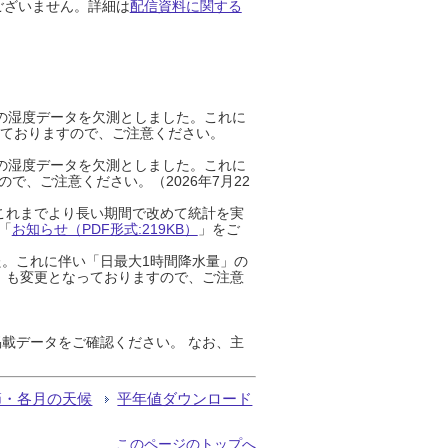
ございません。詳細は
配信資料に関する
までの湿度データを欠測としました。これに
っておりますので、ご注意ください。
までの湿度データを欠測としました。これに
、ご注意ください。（2026年7月22
これまでより長い期間で改めて統計を実
「
お知らせ（PDF形式:219KB）
」をご
た。これに伴い「日最大1時間降水量」の
」も変更となっておりますので、ご注意
載データをご確認ください。 なお、主
節・各月の天候
平年値ダウンロード
このページのトップへ