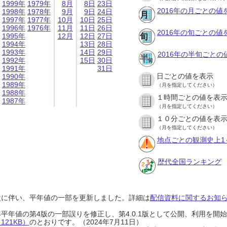
1999年
1979年
8月
8日
23日
2016年の月ごとの値
1998年
1978年
9月
9日
24日
1997年
1977年
10月
10日
25日
1996年
1976年
11月
11日
26日
2016年の旬ごとの値
1995年
12月
12日
27日
1994年
13日
28日
1993年
14日
29日
2016年の半旬ごとの
1992年
15日
30日
1991年
31日
日ごとの値を表示
1990年
1989年
（月を指定してください）
1988年
１時間ごとの値を表
1987年
（月を指定してください）
１０分ごとの値を表
（月を指定してください）
地点ごとの観測史上1
歴代全国ランキング
設に伴い、平年値の一部を更新しました。詳細は
配信資料に関するお知らせ
0年平年値の第4版の一部誤りを修正し、第4.0.1版として公開、利用を
21KB）
のとおりです。（2024年7月11日）