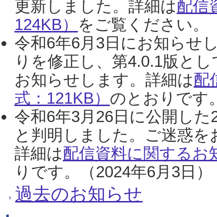
更新しました。詳細は
配信
124KB）
をご覧ください。（2
令和6年6月3日にお知らせし
りを修正し、第4.0.1版
お知らせします。詳細は
配
式：121KB）
のとおりです。
令和6年3月26日に公開した
と判明しました。ご迷惑を
詳細は
配信資料に関するお知
りです。（2024年6月3日）
過去のお知らせ