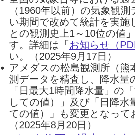
（1960年以前）の気象観
い期間で改めて統計を実施
との観測史上1～10位の値
す。詳細は「
お知らせ（PDF
い。（2025年9月17日）
アメダスの松島観測所（熊本
測データを精査し、降水量
「日最大1時間降水量」の「
しての値）」及び「日降水
ての値）」も変更となって
（2025年8月20日）