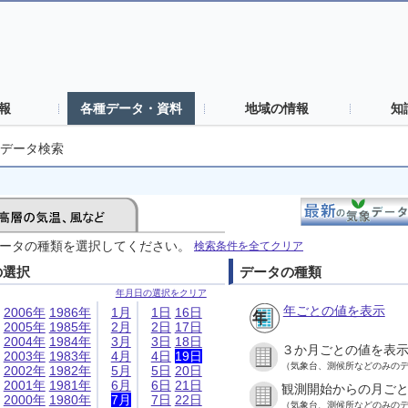
報
各種データ・資料
地域の情報
知
データ検索
ータの種類を選択してください。
検索条件を全てクリア
の選択
データの種類
年月日の選択をクリア
年ごとの値を表示
2006年
1986年
1月
1日
16日
2005年
1985年
2月
2日
17日
2004年
1984年
3月
3日
18日
３か月ごとの値を表
2003年
1983年
4月
4日
19日
（気象台、測候所などのみの
2002年
1982年
5月
5日
20日
2001年
1981年
6月
6日
21日
観測開始からの月ご
2000年
1980年
7月
7日
22日
（気象台、測候所などのみの