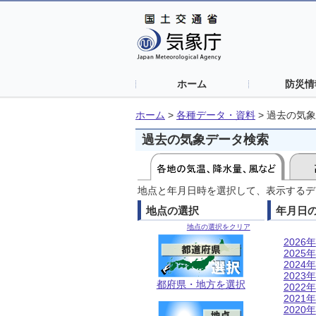
ホーム
防災情
ホーム
>
各種データ・資料
>
過去の気象
過去の気象データ検索
地点と年月日時を選択して、表示するデ
地点の選択
年月日
地点の選択をクリア
2026年
2025年
2024年
2023年
都府県・地方を選択
2022年
2021年
2020年