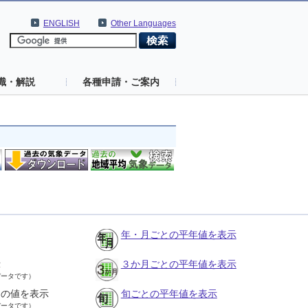
ENGLISH
Other Languages
識・解説
各種申請・ご案内
年・月ごとの平年値を表示
示
３か月ごとの平年値を表示
データです）
との値を表示
旬ごとの平年値を表示
データです）