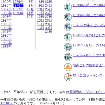
1999年
1979年
8月
8日
23日
1978年の月ごとの値
1998年
1978年
9月
9日
24日
1997年
1977年
10月
10日
25日
1996年
1976年
11月
11日
26日
1978年の旬ごとの値
1995年
12月
12日
27日
1994年
13日
28日
1993年
14日
29日
1978年の半旬ごとの
1992年
15日
30日
1991年
31日
1978年7月の日ごと
1990年
1989年
1988年
1978年7月19日の
1987年
1978年7月19日の
地点ごとの観測史上1
歴代全国ランキング
設に伴い、平年値の一部を更新しました。詳細は
配信資料に関するお知らせ
0年平年値の第4版の一部誤りを修正し、第4.0.1版として公開、利用を
21KB）
のとおりです。（2024年7月11日）