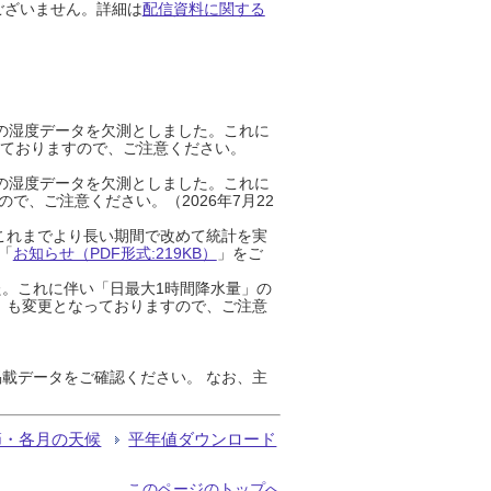
ございません。詳細は
配信資料に関する
までの湿度データを欠測としました。これに
っておりますので、ご注意ください。
までの湿度データを欠測としました。これに
、ご注意ください。（2026年7月22
これまでより長い期間で改めて統計を実
「
お知らせ（PDF形式:219KB）
」をご
た。これに伴い「日最大1時間降水量」の
」も変更となっておりますので、ご注意
載データをご確認ください。 なお、主
節・各月の天候
平年値ダウンロード
このページのトップへ