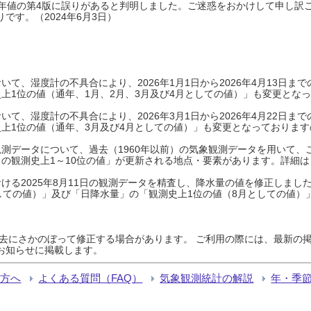
0年平年値の第4版に誤りがあると判明しました。ご迷惑をおかけして申し訳
です。（2024年6月3日）
て、湿度計の不具合により、2026年1月1日から2026年4月13日
上1位の値（通年、1月、2月、3月及び4月としての値）」も変更とな
て、湿度計の不具合により、2026年3月1日から2026年4月22日
上1位の値（通年、3月及び4月としての値）」も変更となっておりますので
測データについて、過去（1960年以前）の気象観測データを用いて、
の観測史上1～10位の値」が更新される地点・要素があります。詳細は
ける2025年8月11日の観測データを精査し、降水量の値を修正しまし
しての値）」及び「日降水量」の「観測史上1位の値（8月としての値）
過去にさかのぼって修正する場合があります。 ご利用の際には、最新の掲
お知らせに掲載します。
る方へ
よくある質問（FAQ）
気象観測統計の解説
年・季