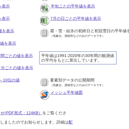
を表示
半旬ごとの平年値を表示
を表示
7月の日ごとの平年値を表示
値を表示
霜・雪・結氷の初終日と初冠雪日の平年値
（気象台、測候所などのみのデータです）
の値を表示
１時間ごとの値を表示
平年値は1991-2020年の30年間の観測値
の平均をもとに算出しています。
１０分ごとの値を表示
～10位の値
要素別データの公開期間
（気象台、測候所などのみのデータです）
メッシュ平年値図
(PDF形式：124KB）
をご覧くださ
開始しましたのでお知らせします。詳細は
配