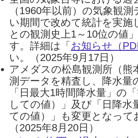
（1960年以前）の気象観
い期間で改めて統計を実施
との観測史上1～10位の値
す。詳細は「
お知らせ（PDF
い。（2025年9月17日）
アメダスの松島観測所（熊本
測データを精査し、降水量
「日最大1時間降水量」の「
しての値）」及び「日降水
ての値）」も変更となって
（2025年8月20日）