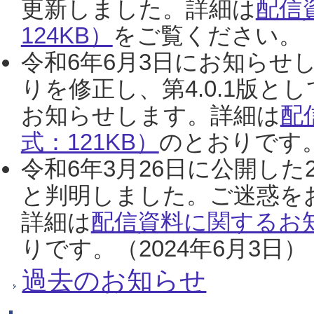
更新しました。詳細は
配信
124KB）
をご覧ください。（2
令和6年6月3日にお知らせし
りを修正し、第4.0.1版
お知らせします。詳細は
配
式：121KB）
のとおりです。
令和6年3月26日に公開した
と判明しました。ご迷惑を
詳細は
配信資料に関するお知
りです。（2024年6月3日）
過去のお知らせ