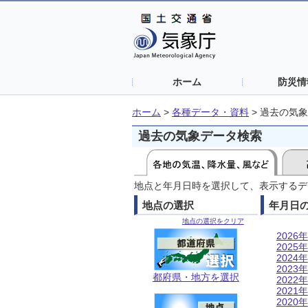
ホーム
防災情
ホーム
>
各種データ・資料
>
過去の気象
過去の気象データ検索
地点と年月日時を選択して、表示するデ
地点の選択
年月日
地点の選択をクリア
2026年
2025年
2024年
2023年
都府県・地方を選択
2022年
2021年
2020年