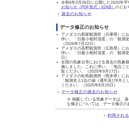
令和6年3月26日に公開した202
お知らせ（PDF形式：62KB）
のとおり
過去のお知らせ
データ修正のお知らせ
アメダスの郡家観測所（兵庫県）におい
伴い、「日最小相対湿度」の「観測史
（2026年7月22日）
アメダスの高野観測所（広島県）におい
伴い、「日最小相対湿度」の「観測史
日）
全国の気象台等における過去の気象観
施しました。これに伴い、「地点ごと
覧ください。（2025年9月17日）
アメダスの松島観測所（熊本県）にお
「観測史上1位の値（通年及び8月と
ください。（2025年8月20日）
データ修正の過去のお知らせ
※ 掲載している気象データは、
な修正については、データ修正の
利用され