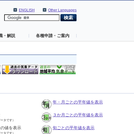
ENGLISH
Other Languages
識・解説
各種申請・ご案内
年・月ごとの平年値を表示
示
３か月ごとの平年値を表示
データです）
との値を表示
旬ごとの平年値を表示
データです）