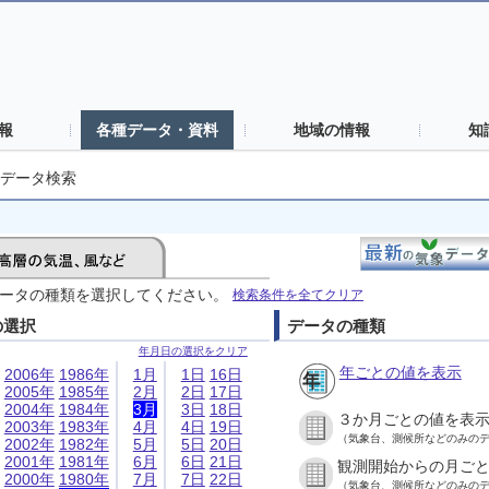
報
各種データ・資料
地域の情報
知
データ検索
ータの種類を選択してください。
検索条件を全てクリア
の選択
データの種類
年月日の選択をクリア
年ごとの値を表示
2006年
1986年
1月
1日
16日
2005年
1985年
2月
2日
17日
2004年
1984年
3月
3日
18日
３か月ごとの値を表
2003年
1983年
4月
4日
19日
（気象台、測候所などのみの
2002年
1982年
5月
5日
20日
2001年
1981年
6月
6日
21日
観測開始からの月ご
2000年
1980年
7月
7日
22日
（気象台、測候所などのみの