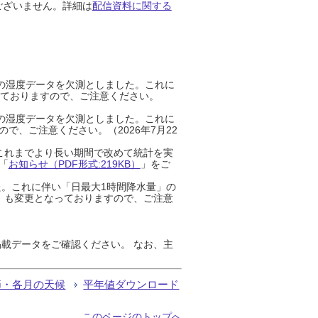
ございません。詳細は
配信資料に関する
までの湿度データを欠測としました。これに
っておりますので、ご注意ください。
までの湿度データを欠測としました。これに
、ご注意ください。（2026年7月22
これまでより長い期間で改めて統計を実
「
お知らせ（PDF形式:219KB）
」をご
た。これに伴い「日最大1時間降水量」の
」も変更となっておりますので、ご注意
載データをご確認ください。 なお、主
節・各月の天候
平年値ダウンロード
このページのトップへ