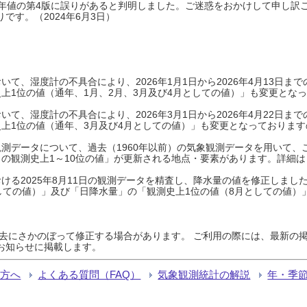
0年平年値の第4版に誤りがあると判明しました。ご迷惑をおかけして申し訳
です。（2024年6月3日）
て、湿度計の不具合により、2026年1月1日から2026年4月13日
上1位の値（通年、1月、2月、3月及び4月としての値）」も変更とな
て、湿度計の不具合により、2026年3月1日から2026年4月22日
上1位の値（通年、3月及び4月としての値）」も変更となっておりますので
測データについて、過去（1960年以前）の気象観測データを用いて、
の観測史上1～10位の値」が更新される地点・要素があります。詳細は
ける2025年8月11日の観測データを精査し、降水量の値を修正しまし
しての値）」及び「日降水量」の「観測史上1位の値（8月としての値）
過去にさかのぼって修正する場合があります。 ご利用の際には、最新の掲
お知らせに掲載します。
る方へ
よくある質問（FAQ）
気象観測統計の解説
年・季