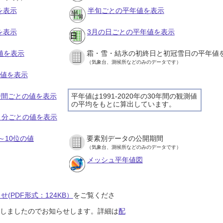
を表示
半旬ごとの平年値を表示
を表示
3月の日ごとの平年値を表示
値を表示
霜・雪・結氷の初終日と初冠雪日の平年値
（気象台、測候所などのみのデータです）
の値を表示
１時間ごとの値を表示
平年値は1991-2020年の30年間の観測値
の平均をもとに算出しています。
１０分ごとの値を表示
～10位の値
要素別データの公開期間
（気象台、測候所などのみのデータです）
メッシュ平年値図
(PDF形式：124KB）
をご覧くださ
開始しましたのでお知らせします。詳細は
配