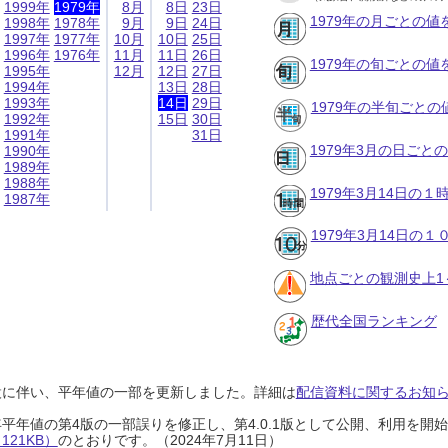
1999年
1979年
8月
8日
23日
1979年の月ごとの値
1998年
1978年
9月
9日
24日
1997年
1977年
10月
10日
25日
1996年
1976年
11月
11日
26日
1979年の旬ごとの値
1995年
12月
12日
27日
1994年
13日
28日
1993年
14日
29日
1979年の半旬ごとの
1992年
15日
30日
1991年
31日
1979年3月の日ごと
1990年
1989年
1988年
1979年3月14日の
1987年
1979年3月14日の
地点ごとの観測史上1
歴代全国ランキング
設に伴い、平年値の一部を更新しました。詳細は
配信資料に関するお知らせ
0年平年値の第4版の一部誤りを修正し、第4.0.1版として公開、利用を
21KB）
のとおりです。（2024年7月11日）