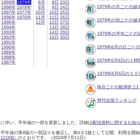
1999年
1979年
8月
8日
23日
1979年の月ごとの値
1998年
1978年
9月
9日
24日
1997年
1977年
10月
10日
25日
1996年
1976年
11月
11日
26日
1979年の旬ごとの値
1995年
12月
12日
27日
1994年
13日
28日
1993年
14日
29日
1979年の半旬ごとの
1992年
15日
30日
1991年
1979年6月の日ごと
1990年
1989年
1988年
1979年6月6日の１
1987年
1979年6月6日の１
地点ごとの観測史上1
歴代全国ランキング
設に伴い、平年値の一部を更新しました。詳細は
配信資料に関するお知らせ
0年平年値の第4版の一部誤りを修正し、第4.0.1版として公開、利用を
21KB）
のとおりです。（2024年7月11日）