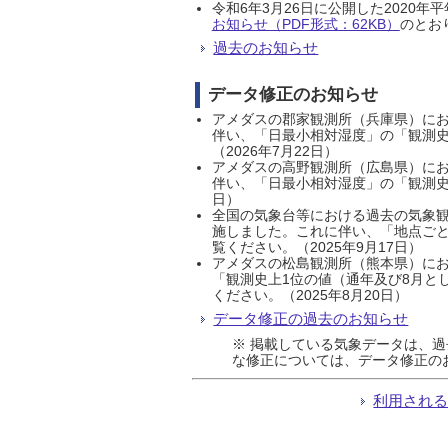
令和6年3月26日に公開した202
お知らせ（PDF形式：62KB）
のとおり
過去のお知らせ
データ修正のお知らせ
アメダスの郡家観測所（兵庫県）におい
伴い、「日最小相対湿度」の「観測史
（2026年7月22日）
アメダスの高野観測所（広島県）におい
伴い、「日最小相対湿度」の「観測史
日）
全国の気象台等における過去の気象観
施しました。これに伴い、「地点ごと
覧ください。（2025年9月17日）
アメダスの松島観測所（熊本県）にお
「観測史上1位の値（通年及び8月と
ください。（2025年8月20日）
データ修正の過去のお知らせ
※ 掲載している気象データは、
な修正については、データ修正の
利用され