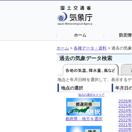
ホーム
防災情
ホーム
>
各種データ・資料
>
過去の気象
過去の気象データ検索
地点と年月日時を選択して、表示するデ
地点の選択
年月日
地点の選択をクリア
2026年
2025年
2024年
2023年
都府県・地方を選択
2022年
2021年
2020年