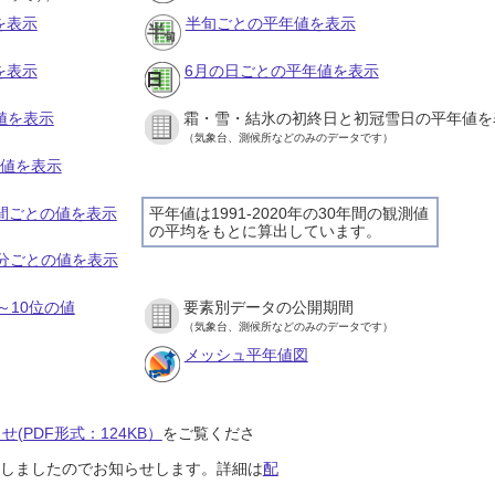
を表示
半旬ごとの平年値を表示
を表示
6月の日ごとの平年値を表示
値を表示
霜・雪・結氷の初終日と初冠雪日の平年値を
（気象台、測候所などのみのデータです）
の値を表示
時間ごとの値を表示
平年値は1991-2020年の30年間の観測値
の平均をもとに算出しています。
０分ごとの値を表示
～10位の値
要素別データの公開期間
（気象台、測候所などのみのデータです）
メッシュ平年値図
(PDF形式：124KB）
をご覧くださ
開始しましたのでお知らせします。詳細は
配