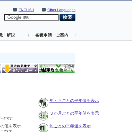
ENGLISH
Other Languages
識・解説
各種申請・ご案内
年・月ごとの平年値を表示
示
３か月ごとの平年値を表示
データです）
との値を表示
旬ごとの平年値を表示
データです）