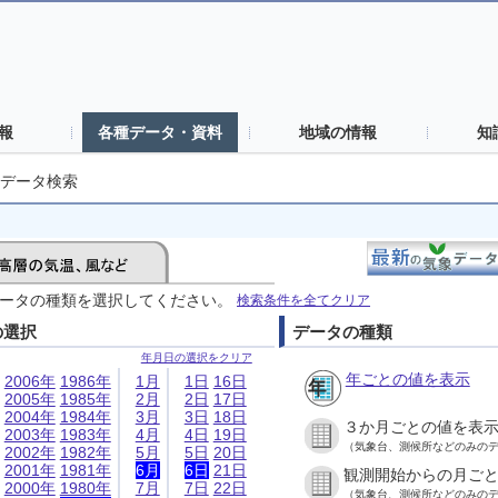
報
各種データ・資料
地域の情報
知
データ検索
ータの種類を選択してください。
検索条件を全てクリア
の選択
データの種類
年月日の選択をクリア
年ごとの値を表示
2006年
1986年
1月
1日
16日
2005年
1985年
2月
2日
17日
2004年
1984年
3月
3日
18日
３か月ごとの値を表
2003年
1983年
4月
4日
19日
（気象台、測候所などのみの
2002年
1982年
5月
5日
20日
2001年
1981年
6月
6日
21日
観測開始からの月ご
2000年
1980年
7月
7日
22日
（気象台、測候所などのみの