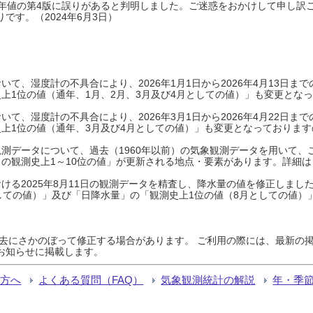
0年平年値の第4版に誤りがあると判明しました。ご迷惑をおかけして申し訳
です。（2024年6月3日）
て、湿度計の不具合により、2026年1月1日から2026年4月13日
上1位の値（通年、1月、2月、3月及び4月としての値）」も変更とな
て、湿度計の不具合により、2026年3月1日から2026年4月22日
上1位の値（通年、3月及び4月としての値）」も変更となっておりますので
測データについて、過去（1960年以前）の気象観測データを用いて、
の観測史上1～10位の値」が更新される地点・要素があります。詳細は
ける2025年8月11日の観測データを精査し、降水量の値を修正しまし
しての値）」及び「日降水量」の「観測史上1位の値（8月としての値）
過去にさかのぼって修正する場合があります。 ご利用の際には、最新の掲
お知らせに掲載します。
る方へ
よくある質問（FAQ）
気象観測統計の解説
年・季