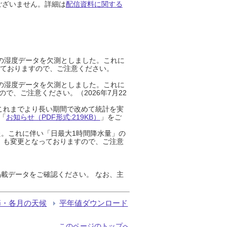
ございません。詳細は
配信資料に関する
までの湿度データを欠測としました。これに
っておりますので、ご注意ください。
までの湿度データを欠測としました。これに
、ご注意ください。（2026年7月22
これまでより長い期間で改めて統計を実
「
お知らせ（PDF形式:219KB）
」をご
た。これに伴い「日最大1時間降水量」の
」も変更となっておりますので、ご注意
載データをご確認ください。 なお、主
節・各月の天候
平年値ダウンロード
このページのトップへ