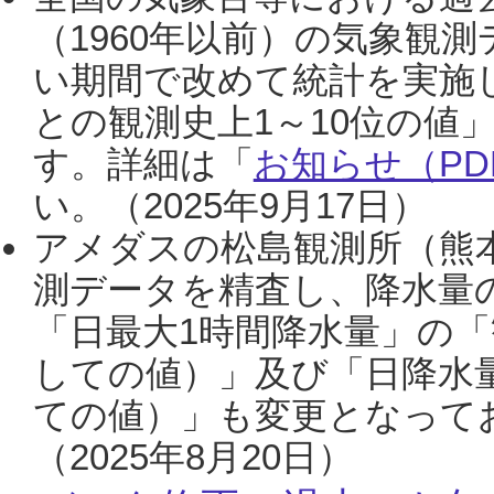
（1960年以前）の気象観
い期間で改めて統計を実施
との観測史上1～10位の値
す。詳細は「
お知らせ（PDF
い。（2025年9月17日）
アメダスの松島観測所（熊本
測データを精査し、降水量
「日最大1時間降水量」の「
しての値）」及び「日降水
ての値）」も変更となって
（2025年8月20日）