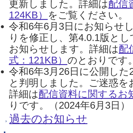
更新しました。詳細は
配信
124KB）
をご覧ください。（2
令和6年6月3日にお知らせし
りを修正し、第4.0.1版
お知らせします。詳細は
配
式：121KB）
のとおりです。
令和6年3月26日に公開した
と判明しました。ご迷惑を
詳細は
配信資料に関するお知
りです。（2024年6月3日）
過去のお知らせ