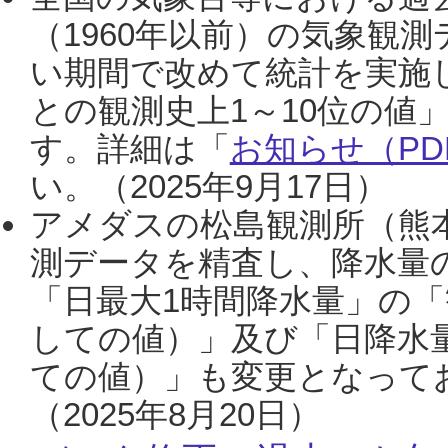
（1960年以前）の気象観
い期間で改めて統計を実施
との観測史上1～10位の値
す。詳細は「
お知らせ（PDF
い。（2025年9月17日）
アメダスの松島観測所（熊本
測データを精査し、降水量
「日最大1時間降水量」の「
しての値）」及び「日降水
ての値）」も変更となって
（2025年8月20日）