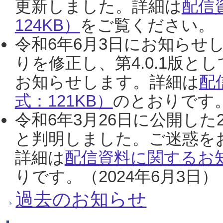
更新しました。詳細は
配信
124KB）
をご覧ください。（2
令和6年6月3日にお知らせし
りを修正し、第4.0.1版
お知らせします。詳細は
配
式：121KB）
のとおりです。
令和6年3月26日に公開した
と判明しました。ご迷惑を
詳細は
配信資料に関するお知
りです。（2024年6月3日）
過去のお知らせ