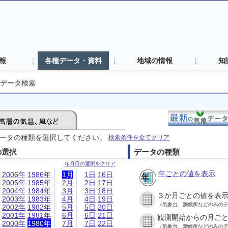
報
各種データ・資料
地域の情報
知
データ検索
ータの種類を選択してください。
検索条件を全てクリア
の選択
データの種類
年月日の選択をクリア
年ごとの値を表示
2006年
1986年
1月
1日
16日
2005年
1985年
2月
2日
17日
2004年
1984年
3月
3日
18日
３か月ごとの値を表
2003年
1983年
4月
4日
19日
（気象台、測候所などのみの
2002年
1982年
5月
5日
20日
2001年
1981年
6月
6日
21日
観測開始からの月ご
2000年
1980年
7月
7日
22日
（気象台、測候所などのみの