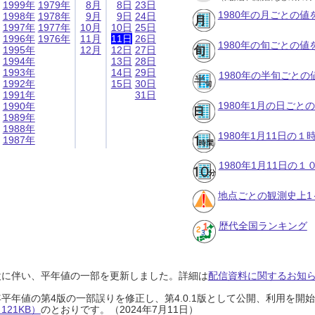
1999年
1979年
8月
8日
23日
1980年の月ごとの値
1998年
1978年
9月
9日
24日
1997年
1977年
10月
10日
25日
1996年
1976年
11月
11日
26日
1980年の旬ごとの値
1995年
12月
12日
27日
1994年
13日
28日
1993年
14日
29日
1980年の半旬ごとの
1992年
15日
30日
1991年
31日
1980年1月の日ごと
1990年
1989年
1988年
1980年1月11日の
1987年
1980年1月11日の
地点ごとの観測史上1
歴代全国ランキング
設に伴い、平年値の一部を更新しました。詳細は
配信資料に関するお知らせ
0年平年値の第4版の一部誤りを修正し、第4.0.1版として公開、利用を
21KB）
のとおりです。（2024年7月11日）