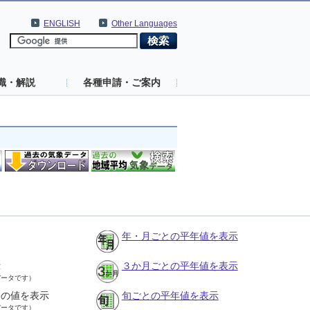
ENGLISH
Other Languages
識・解説
各種申請・ご案内
年・月ごとの平年値を表示
示
３か月ごとの平年値を表示
データです）
との値を表示
旬ごとの平年値を表示
データです）