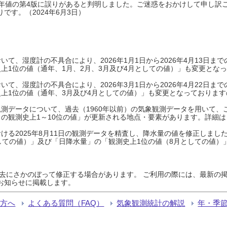
0年平年値の第4版に誤りがあると判明しました。ご迷惑をおかけして申し訳
です。（2024年6月3日）
て、湿度計の不具合により、2026年1月1日から2026年4月13日
上1位の値（通年、1月、2月、3月及び4月としての値）」も変更とな
て、湿度計の不具合により、2026年3月1日から2026年4月22日
上1位の値（通年、3月及び4月としての値）」も変更となっておりますので
測データについて、過去（1960年以前）の気象観測データを用いて、
の観測史上1～10位の値」が更新される地点・要素があります。詳細は
ける2025年8月11日の観測データを精査し、降水量の値を修正しまし
しての値）」及び「日降水量」の「観測史上1位の値（8月としての値）
過去にさかのぼって修正する場合があります。 ご利用の際には、最新の掲
お知らせに掲載します。
る方へ
よくある質問（FAQ）
気象観測統計の解説
年・季