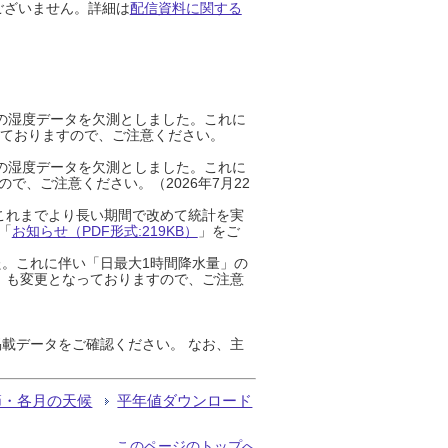
ございません。詳細は
配信資料に関する
までの湿度データを欠測としました。これに
っておりますので、ご注意ください。
までの湿度データを欠測としました。これに
、ご注意ください。（2026年7月22
これまでより長い期間で改めて統計を実
「
お知らせ（PDF形式:219KB）
」をご
た。これに伴い「日最大1時間降水量」の
」も変更となっておりますので、ご注意
載データをご確認ください。 なお、主
節・各月の天候
平年値ダウンロード
このページのトップへ