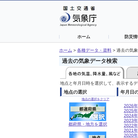
ホーム
防災情
ホーム
>
各種データ・資料
>
過去の気象
過去の気象データ検索
地点と年月日時を選択して、表示するデ
地点の選択
年月日
地点の選択をクリア
2026年
2025年
2024年
2023年
都府県・地方を選択
2022年
2021年
2020年