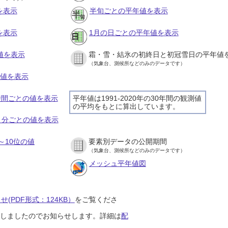
を表示
半旬ごとの平年値を表示
を表示
1月の日ごとの平年値を表示
値を表示
霜・雪・結氷の初終日と初冠雪日の平年値
（気象台、測候所などのみのデータです）
の値を表示
１時間ごとの値を表示
平年値は1991-2020年の30年間の観測値
の平均をもとに算出しています。
１０分ごとの値を表示
～10位の値
要素別データの公開期間
（気象台、測候所などのみのデータです）
メッシュ平年値図
(PDF形式：124KB）
をご覧くださ
開始しましたのでお知らせします。詳細は
配