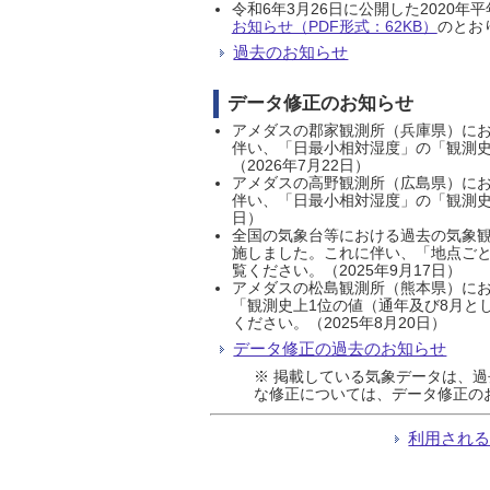
令和6年3月26日に公開した202
お知らせ（PDF形式：62KB）
のとおり
過去のお知らせ
データ修正のお知らせ
アメダスの郡家観測所（兵庫県）におい
伴い、「日最小相対湿度」の「観測史
（2026年7月22日）
アメダスの高野観測所（広島県）におい
伴い、「日最小相対湿度」の「観測史
日）
全国の気象台等における過去の気象観
施しました。これに伴い、「地点ごと
覧ください。（2025年9月17日）
アメダスの松島観測所（熊本県）にお
「観測史上1位の値（通年及び8月と
ください。（2025年8月20日）
データ修正の過去のお知らせ
※ 掲載している気象データは、
な修正については、データ修正の
利用され