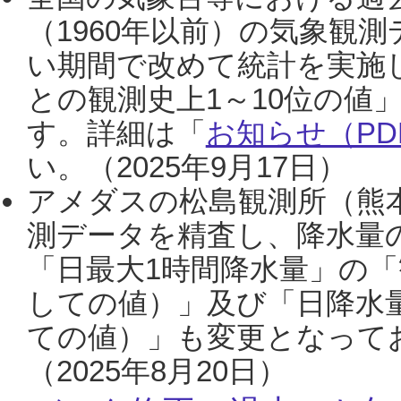
（1960年以前）の気象観
い期間で改めて統計を実施
との観測史上1～10位の値
す。詳細は「
お知らせ（PDF
い。（2025年9月17日）
アメダスの松島観測所（熊本
測データを精査し、降水量
「日最大1時間降水量」の「
しての値）」及び「日降水
ての値）」も変更となって
（2025年8月20日）