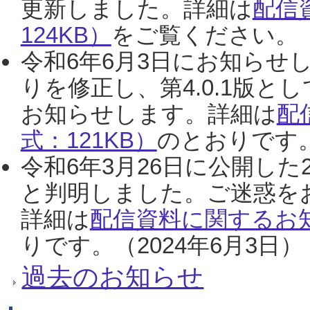
更新しました。詳細は
配信
124KB）
をご覧ください。（2
令和6年6月3日にお知らせし
りを修正し、第4.0.1版
お知らせします。詳細は
配
式：121KB）
のとおりです。
令和6年3月26日に公開した
と判明しました。ご迷惑を
詳細は
配信資料に関するお知
りです。（2024年6月3日）
過去のお知らせ