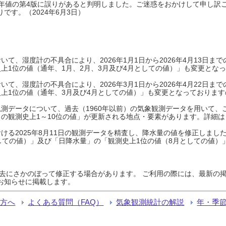
0年平年値の第4版に誤りがあると判明しました。ご迷惑をおかけして申し訳
です。（2024年6月3日）
て、湿度計の不具合により、2026年1月1日から2026年4月13日
上1位の値（通年、1月、2月、3月及び4月としての値）」も変更とな
て、湿度計の不具合により、2026年3月1日から2026年4月22日
上1位の値（通年、3月及び4月としての値）」も変更となっておりますので
測データについて、過去（1960年以前）の気象観測データを用いて、
の観測史上1～10位の値」が更新される地点・要素があります。詳細は
ける2025年8月11日の観測データを精査し、降水量の値を修正しまし
しての値）」及び「日降水量」の「観測史上1位の値（8月としての値）
過去にさかのぼって修正する場合があります。 ご利用の際には、最新の掲
お知らせに掲載します。
る方へ
よくある質問（FAQ）
気象観測統計の解説
年・季