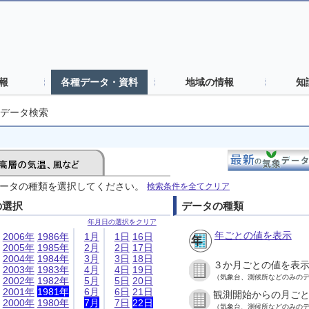
報
各種データ・資料
地域の情報
知
データ検索
ータの種類を選択してください。
検索条件を全てクリア
の選択
データの種類
年月日の選択をクリア
年ごとの値を表示
2006年
1986年
1月
1日
16日
2005年
1985年
2月
2日
17日
2004年
1984年
3月
3日
18日
３か月ごとの値を表
2003年
1983年
4月
4日
19日
（気象台、測候所などのみの
2002年
1982年
5月
5日
20日
2001年
1981年
6月
6日
21日
観測開始からの月ご
2000年
1980年
7月
7日
22日
（気象台、測候所などのみの