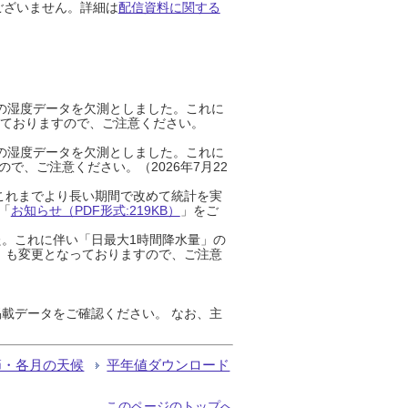
ございません。詳細は
配信資料に関する
までの湿度データを欠測としました。これに
っておりますので、ご注意ください。
までの湿度データを欠測としました。これに
、ご注意ください。（2026年7月22
これまでより長い期間で改めて統計を実
「
お知らせ（PDF形式:219KB）
」をご
た。これに伴い「日最大1時間降水量」の
」も変更となっておりますので、ご注意
載データをご確認ください。 なお、主
節・各月の天候
平年値ダウンロード
このページのトップへ