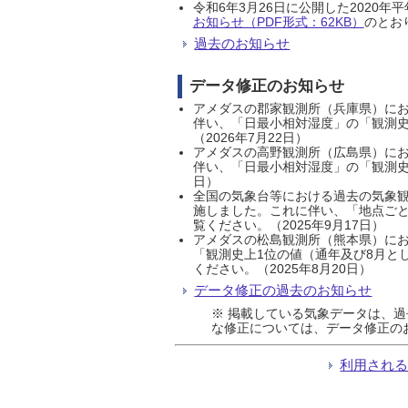
令和6年3月26日に公開した202
お知らせ（PDF形式：62KB）
のとおり
過去のお知らせ
データ修正のお知らせ
アメダスの郡家観測所（兵庫県）におい
伴い、「日最小相対湿度」の「観測史
（2026年7月22日）
アメダスの高野観測所（広島県）におい
伴い、「日最小相対湿度」の「観測史
日）
全国の気象台等における過去の気象観
施しました。これに伴い、「地点ごと
覧ください。（2025年9月17日）
アメダスの松島観測所（熊本県）にお
「観測史上1位の値（通年及び8月と
ください。（2025年8月20日）
データ修正の過去のお知らせ
※ 掲載している気象データは、
な修正については、データ修正の
利用され