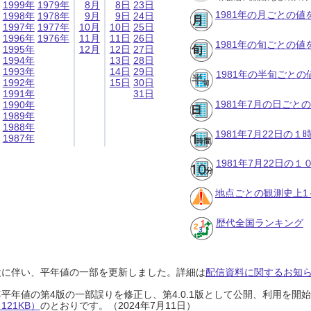
1999年
1979年
8月
8日
23日
1981年の月ごとの値
1998年
1978年
9月
9日
24日
1997年
1977年
10月
10日
25日
1996年
1976年
11月
11日
26日
1981年の旬ごとの値
1995年
12月
12日
27日
1994年
13日
28日
1993年
14日
29日
1981年の半旬ごとの
1992年
15日
30日
1991年
31日
1981年7月の日ごと
1990年
1989年
1988年
1981年7月22日の
1987年
1981年7月22日の
地点ごとの観測史上1
歴代全国ランキング
設に伴い、平年値の一部を更新しました。詳細は
配信資料に関するお知らせ
0年平年値の第4版の一部誤りを修正し、第4.0.1版として公開、利用を
21KB）
のとおりです。（2024年7月11日）