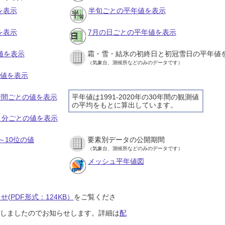
を表示
半旬ごとの平年値を表示
を表示
7月の日ごとの平年値を表示
値を表示
霜・雪・結氷の初終日と初冠雪日の平年値
（気象台、測候所などのみのデータです）
の値を表示
１時間ごとの値を表示
平年値は1991-2020年の30年間の観測値
の平均をもとに算出しています。
１０分ごとの値を表示
～10位の値
要素別データの公開期間
（気象台、測候所などのみのデータです）
メッシュ平年値図
(PDF形式：124KB）
をご覧くださ
開始しましたのでお知らせします。詳細は
配