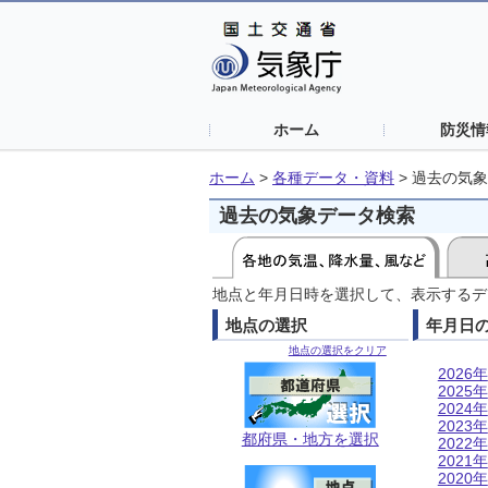
ホーム
防災情
ホーム
>
各種データ・資料
>
過去の気象
過去の気象データ検索
地点と年月日時を選択して、表示するデ
地点の選択
年月日
地点の選択をクリア
2026年
2025年
2024年
2023年
都府県・地方を選択
2022年
2021年
2020年