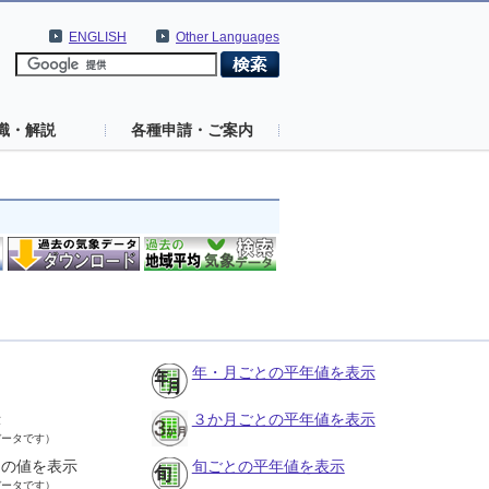
ENGLISH
Other Languages
識・解説
各種申請・ご案内
年・月ごとの平年値を表示
示
３か月ごとの平年値を表示
データです）
との値を表示
旬ごとの平年値を表示
データです）