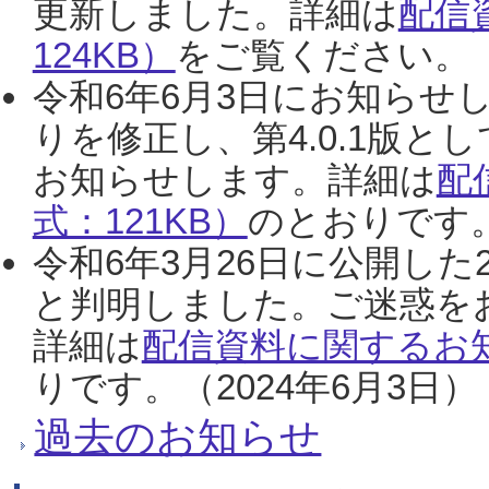
更新しました。詳細は
配信
124KB）
をご覧ください。（2
令和6年6月3日にお知らせし
りを修正し、第4.0.1版
お知らせします。詳細は
配
式：121KB）
のとおりです。
令和6年3月26日に公開した
と判明しました。ご迷惑を
詳細は
配信資料に関するお知
りです。（2024年6月3日）
過去のお知らせ