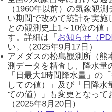
（1960年以前）の気象観
い期間で改めて統計を実施
との観測史上1～10位の値
す。詳細は「
お知らせ（PDF
い。（2025年9月17日）
アメダスの松島観測所（熊本
測データを精査し、降水量
「日最大1時間降水量」の「
しての値）」及び「日降水
ての値）」も変更となって
（2025年8月20日）