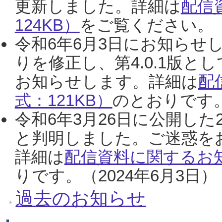
更新しました。詳細は
配信
124KB）
をご覧ください。（2
令和6年6月3日にお知らせし
りを修正し、第4.0.1版
お知らせします。詳細は
配
式：121KB）
のとおりです。
令和6年3月26日に公開した
と判明しました。ご迷惑を
詳細は
配信資料に関するお知
りです。（2024年6月3日）
過去のお知らせ