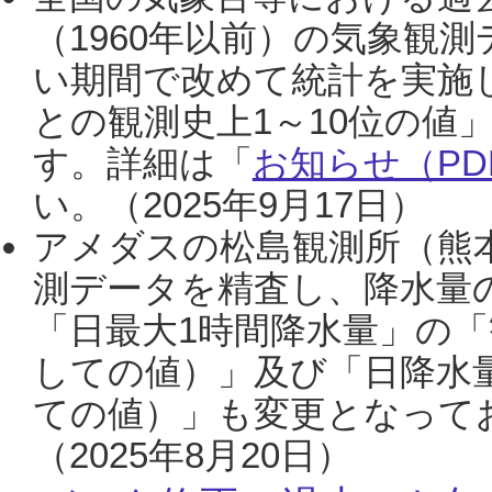
（1960年以前）の気象観
い期間で改めて統計を実施
との観測史上1～10位の値
す。詳細は「
お知らせ（PDF
い。（2025年9月17日）
アメダスの松島観測所（熊本
測データを精査し、降水量
「日最大1時間降水量」の「
しての値）」及び「日降水
ての値）」も変更となって
（2025年8月20日）