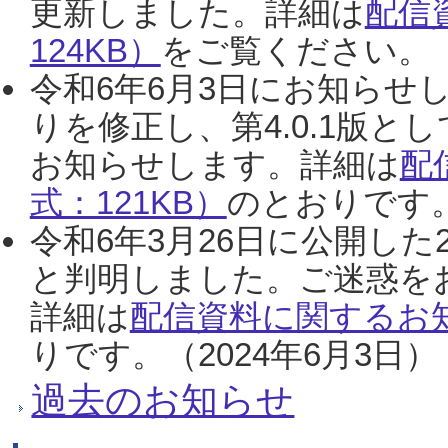
更新しました。詳細は
配信
124KB）
をご覧ください。（2
令和6年6月3日にお知らせし
りを修正し、第4.0.1版
お知らせします。詳細は
配
式：121KB）
のとおりです。
令和6年3月26日に公開した
と判明しました。ご迷惑を
詳細は
配信資料に関するお知
りです。（2024年6月3日）
過去のお知らせ