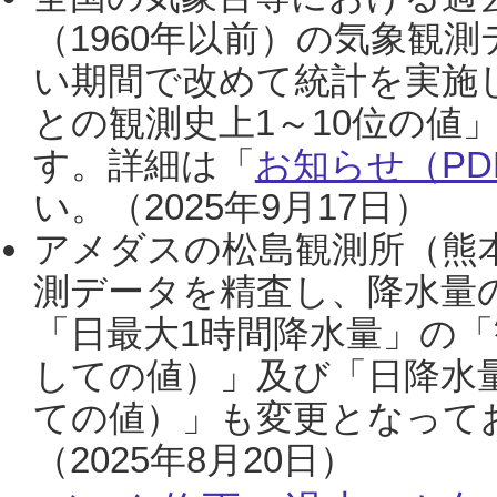
（1960年以前）の気象観
い期間で改めて統計を実施
との観測史上1～10位の値
す。詳細は「
お知らせ（PDF
い。（2025年9月17日）
アメダスの松島観測所（熊本
測データを精査し、降水量
「日最大1時間降水量」の「
しての値）」及び「日降水
ての値）」も変更となって
（2025年8月20日）