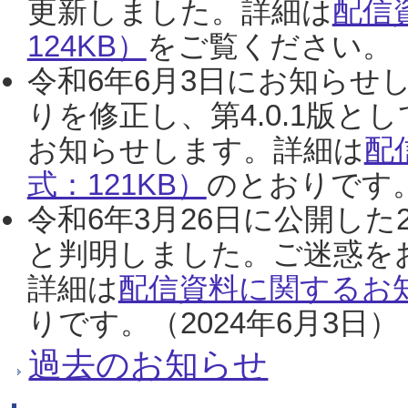
更新しました。詳細は
配信
124KB）
をご覧ください。（2
令和6年6月3日にお知らせし
りを修正し、第4.0.1版
お知らせします。詳細は
配
式：121KB）
のとおりです。
令和6年3月26日に公開した
と判明しました。ご迷惑を
詳細は
配信資料に関するお知
りです。（2024年6月3日）
過去のお知らせ