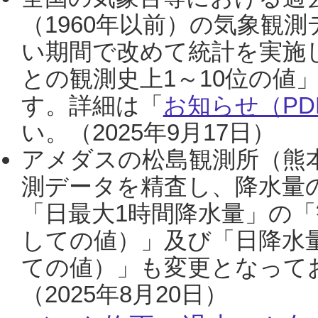
（1960年以前）の気象観
い期間で改めて統計を実施
との観測史上1～10位の値
す。詳細は「
お知らせ（PDF
い。（2025年9月17日）
アメダスの松島観測所（熊本
測データを精査し、降水量
「日最大1時間降水量」の「
しての値）」及び「日降水
ての値）」も変更となって
（2025年8月20日）