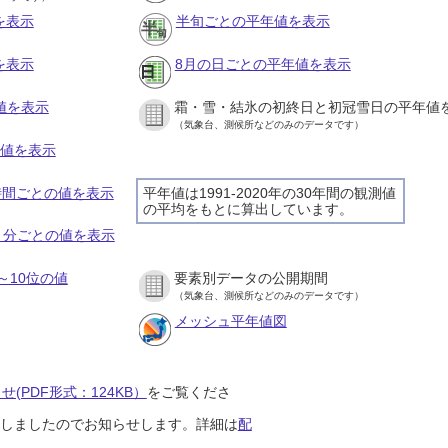
を表示
半旬ごとの平年値を表示
を表示
8月の日ごとの平年値を表示
値を表示
霜・雪・結氷の初終日と初冠雪日の平年値
（気象台、測候所などのみのデータです）
の値を表示
１時間ごとの値を表示
平年値は1991-2020年の30年間の観測値
の平均をもとに算出しています。
１０分ごとの値を表示
～10位の値
要素別データの公開期間
（気象台、測候所などのみのデータです）
メッシュ平年値図
(PDF形式：124KB）
をご覧くださ
開始しましたのでお知らせします。詳細は
配