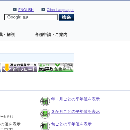
ENGLISH
Other Languages
識・解説
各種申請・ご案内
年・月ごとの平年値を表示
示
３か月ごとの平年値を表示
データです）
との値を表示
旬ごとの平年値を表示
データです）