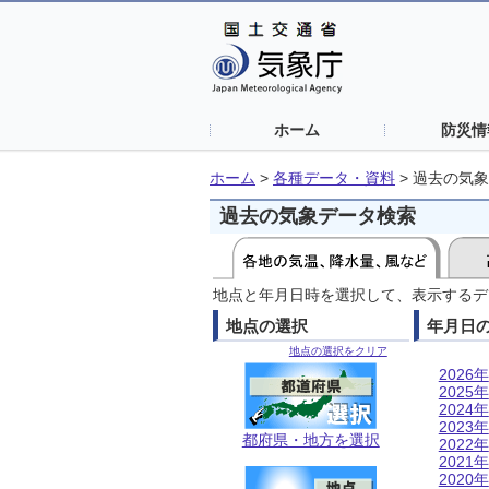
ホーム
防災情
ホーム
>
各種データ・資料
>
過去の気象
過去の気象データ検索
地点と年月日時を選択して、表示するデ
地点の選択
年月日
地点の選択をクリア
2026年
2025年
2024年
2023年
都府県・地方を選択
2022年
2021年
2020年