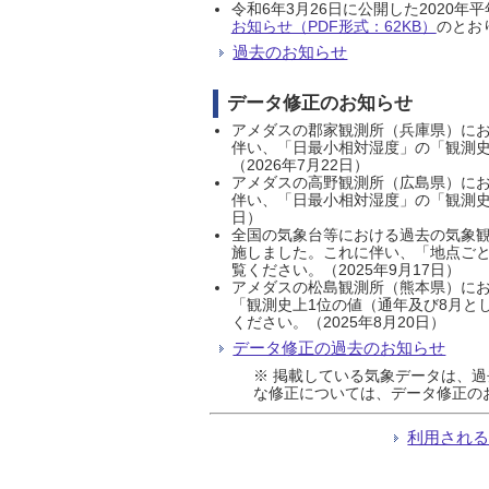
令和6年3月26日に公開した202
お知らせ（PDF形式：62KB）
のとおり
過去のお知らせ
データ修正のお知らせ
アメダスの郡家観測所（兵庫県）におい
伴い、「日最小相対湿度」の「観測史
（2026年7月22日）
アメダスの高野観測所（広島県）におい
伴い、「日最小相対湿度」の「観測史
日）
全国の気象台等における過去の気象観
施しました。これに伴い、「地点ごと
覧ください。（2025年9月17日）
アメダスの松島観測所（熊本県）にお
「観測史上1位の値（通年及び8月と
ください。（2025年8月20日）
データ修正の過去のお知らせ
※ 掲載している気象データは、
な修正については、データ修正の
利用され