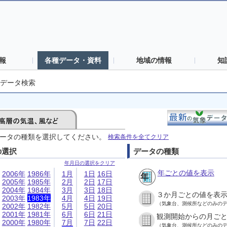
報
各種データ・資料
地域の情報
知
データ検索
ータの種類を選択してください。
検索条件を全てクリア
の選択
データの種類
年月日の選択をクリア
年ごとの値を表示
2006年
1986年
1月
1日
16日
2005年
1985年
2月
2日
17日
2004年
1984年
3月
3日
18日
３か月ごとの値を表
2003年
1983年
4月
4日
19日
（気象台、測候所などのみの
2002年
1982年
5月
5日
20日
2001年
1981年
6月
6日
21日
観測開始からの月ご
2000年
1980年
7月
7日
22日
（気象台、測候所などのみの