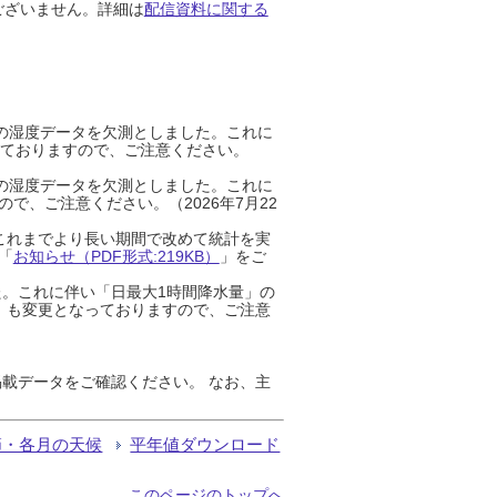
ございません。詳細は
配信資料に関する
までの湿度データを欠測としました。これに
っておりますので、ご注意ください。
までの湿度データを欠測としました。これに
、ご注意ください。（2026年7月22
これまでより長い期間で改めて統計を実
「
お知らせ（PDF形式:219KB）
」をご
た。これに伴い「日最大1時間降水量」の
」も変更となっておりますので、ご注意
載データをご確認ください。 なお、主
節・各月の天候
平年値ダウンロード
このページのトップへ