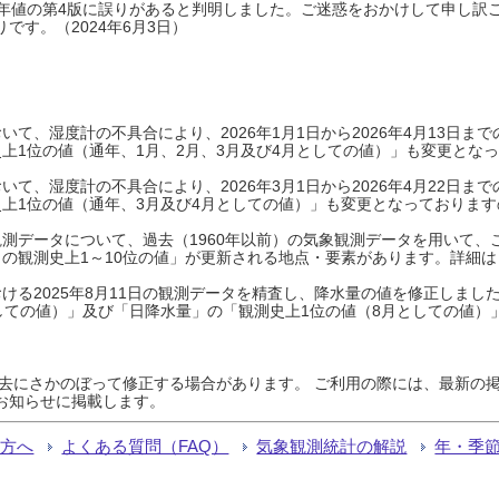
0年平年値の第4版に誤りがあると判明しました。ご迷惑をおかけして申し訳
です。（2024年6月3日）
て、湿度計の不具合により、2026年1月1日から2026年4月13日
上1位の値（通年、1月、2月、3月及び4月としての値）」も変更とな
て、湿度計の不具合により、2026年3月1日から2026年4月22日
上1位の値（通年、3月及び4月としての値）」も変更となっておりますので
測データについて、過去（1960年以前）の気象観測データを用いて、
の観測史上1～10位の値」が更新される地点・要素があります。詳細は
ける2025年8月11日の観測データを精査し、降水量の値を修正しまし
しての値）」及び「日降水量」の「観測史上1位の値（8月としての値）
過去にさかのぼって修正する場合があります。 ご利用の際には、最新の掲
お知らせに掲載します。
る方へ
よくある質問（FAQ）
気象観測統計の解説
年・季