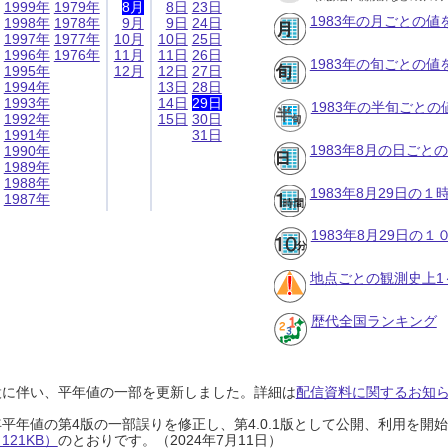
1999年
1979年
8月
8日
23日
1983年の月ごとの値
1998年
1978年
9月
9日
24日
1997年
1977年
10月
10日
25日
1996年
1976年
11月
11日
26日
1983年の旬ごとの値
1995年
12月
12日
27日
1994年
13日
28日
1993年
14日
29日
1983年の半旬ごとの
1992年
15日
30日
1991年
31日
1983年8月の日ごと
1990年
1989年
1988年
1983年8月29日の
1987年
1983年8月29日の
地点ごとの観測史上1
歴代全国ランキング
設に伴い、平年値の一部を更新しました。詳細は
配信資料に関するお知らせ
0年平年値の第4版の一部誤りを修正し、第4.0.1版として公開、利用を
21KB）
のとおりです。（2024年7月11日）