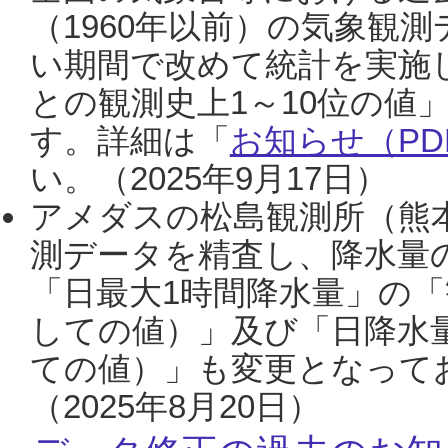
（1960年以前）の気象観
い期間で改めて統計を実施
との観測史上1～10位の値
す。詳細は「
お知らせ（PDF
い。（2025年9月17日）
アメダスの松島観測所（熊本
測データを精査し、降水量
「日最大1時間降水量」の「
しての値）」及び「日降水
ての値）」も変更となって
（2025年8月20日）