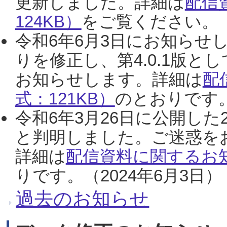
更新しました。詳細は
配信
124KB）
をご覧ください。（2
令和6年6月3日にお知らせし
りを修正し、第4.0.1版
お知らせします。詳細は
配
式：121KB）
のとおりです。
令和6年3月26日に公開した
と判明しました。ご迷惑を
詳細は
配信資料に関するお知
りです。（2024年6月3日）
過去のお知らせ