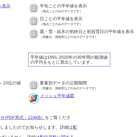
を表示
半旬ごとの平年値を表示
（地点ごとのみのデータです）
日ごとの平年値を表示
）
（地点ごとのみのデータです）
霜・雪・結氷の初終日と初冠雪日の平年値を表示
）
（気象台、測候所などのみのデータです）
示
平年値は1991-2020年の30年間の観測値
の平均をもとに算出しています。
）
示
）
～10位の値
要素別データの公開期間
）
（気象台、測候所などのみのデータです）
メッシュ平年値図
(PDF形式：124KB）
をご覧くださ
開始しましたのでお知らせします。詳細は
配
ございません。詳細は
配信資料に関する