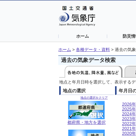
ホーム
防災情
ホーム
>
各種データ・資料
>
過去の気象
過去の気象データ検索
地点と年月日時を選択して、表示するデ
地点の選択
年月日
地点の選択をクリア
2026年
2025年
2024年
2023年
都府県・地方を選択
2022年
2021年
2020年