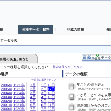
報
各種データ・資料
地域の情報
知
データ検索
ータの種類を選択してください。
検索条件を全てクリア
の選択
データの種類
年月日の選択をクリア
年ごとの値を表示
2006年
1986年
1月
1日
16日
2005年
1985年
2月
2日
17日
（地点ごとのみのデータです
2004年
1984年
3月
3日
18日
３か月ごとの値を表
2003年
1983年
4月
4日
19日
（気象台、測候所などのみの
2002年
1982年
5月
5日
20日
2001年
1981年
6月
6日
21日
観測開始からの月ご
2000年
1980年
7月
7日
22日
（気象台、測候所などのみの