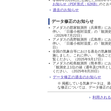
お知らせ（PDF形式：62KB）
のとおり
過去のお知らせ
データ修正のお知らせ
アメダスの郡家観測所（兵庫県）におい
伴い、「日最小相対湿度」の「観測史
（2026年7月22日）
アメダスの高野観測所（広島県）におい
伴い、「日最小相対湿度」の「観測史
日）
全国の気象台等における過去の気象観
施しました。これに伴い、「地点ごと
覧ください。（2025年9月17日）
アメダスの松島観測所（熊本県）にお
「観測史上1位の値（通年及び8月と
ください。（2025年8月20日）
データ修正の過去のお知らせ
※ 掲載している気象データは、
な修正については、データ修正の
利用され