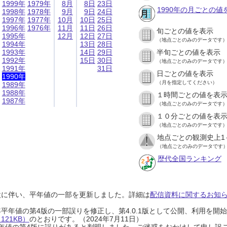
1999年
1979年
8月
8日
23日
1990年の月ごとの値
1998年
1978年
9月
9日
24日
1997年
1977年
10月
10日
25日
1996年
1976年
11月
11日
26日
旬ごとの値を表示
1995年
12月
12日
27日
（地点ごとのみのデータです
1994年
13日
28日
1993年
14日
29日
半旬ごとの値を表示
1992年
15日
30日
（地点ごとのみのデータです
1991年
31日
日ごとの値を表示
1990年
（月を指定してください）
1989年
1988年
１時間ごとの値を表
1987年
（地点ごとのみのデータです
１０分ごとの値を表
（地点ごとのみのデータです
地点ごとの観測史上1
（地点ごとのみのデータです
歴代全国ランキング
設に伴い、平年値の一部を更新しました。詳細は
配信資料に関するお知らせ
0年平年値の第4版の一部誤りを修正し、第4.0.1版として公開、利用を
21KB）
のとおりです。（2024年7月11日）
0年平年値の第4版に誤りがあると判明しました。ご迷惑をおかけして申し訳