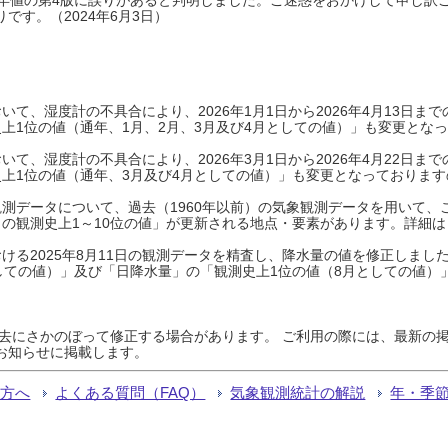
です。（2024年6月3日）
て、湿度計の不具合により、2026年1月1日から2026年4月13日
上1位の値（通年、1月、2月、3月及び4月としての値）」も変更とな
て、湿度計の不具合により、2026年3月1日から2026年4月22日
上1位の値（通年、3月及び4月としての値）」も変更となっておりますので
測データについて、過去（1960年以前）の気象観測データを用いて、
の観測史上1～10位の値」が更新される地点・要素があります。詳細は
ける2025年8月11日の観測データを精査し、降水量の値を修正しまし
しての値）」及び「日降水量」の「観測史上1位の値（8月としての値）
過去にさかのぼって修正する場合があります。 ご利用の際には、最新の掲
お知らせに掲載します。
る方へ
よくある質問（FAQ）
気象観測統計の解説
年・季