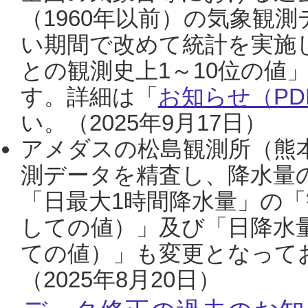
（1960年以前）の気象観
い期間で改めて統計を実施
との観測史上1～10位の値
す。詳細は「
お知らせ（PDF
い。（2025年9月17日）
アメダスの松島観測所（熊本
測データを精査し、降水量
「日最大1時間降水量」の「
しての値）」及び「日降水
ての値）」も変更となって
（2025年8月20日）