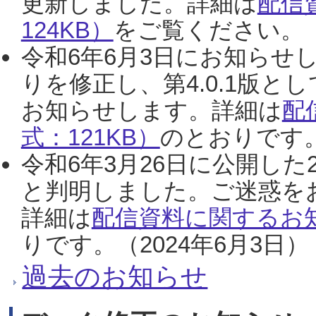
更新しました。詳細は
配信
124KB）
をご覧ください。（2
令和6年6月3日にお知らせし
りを修正し、第4.0.1版
お知らせします。詳細は
配
式：121KB）
のとおりです。
令和6年3月26日に公開した
と判明しました。ご迷惑を
詳細は
配信資料に関するお知
りです。（2024年6月3日）
過去のお知らせ