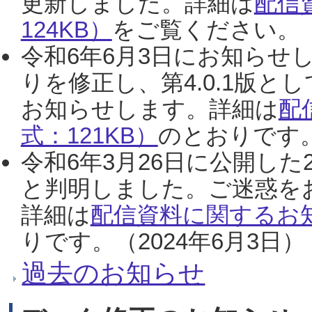
更新しました。詳細は
配信
124KB）
をご覧ください。（2
令和6年6月3日にお知らせし
りを修正し、第4.0.1版
お知らせします。詳細は
配
式：121KB）
のとおりです。
令和6年3月26日に公開した
と判明しました。ご迷惑を
詳細は
配信資料に関するお知
りです。（2024年6月3日）
過去のお知らせ