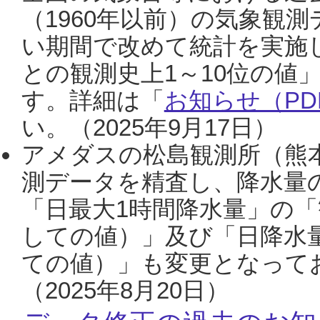
（1960年以前）の気象観
い期間で改めて統計を実施
との観測史上1～10位の値
す。詳細は「
お知らせ（PDF
い。（2025年9月17日）
アメダスの松島観測所（熊本
測データを精査し、降水量
「日最大1時間降水量」の「
しての値）」及び「日降水
ての値）」も変更となって
（2025年8月20日）