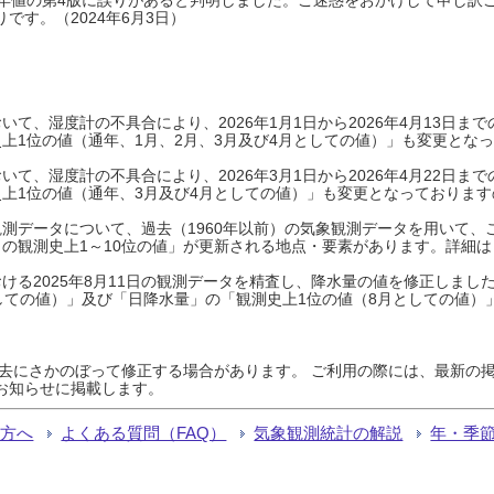
です。（2024年6月3日）
て、湿度計の不具合により、2026年1月1日から2026年4月13日
上1位の値（通年、1月、2月、3月及び4月としての値）」も変更とな
て、湿度計の不具合により、2026年3月1日から2026年4月22日
上1位の値（通年、3月及び4月としての値）」も変更となっておりますので
測データについて、過去（1960年以前）の気象観測データを用いて、
の観測史上1～10位の値」が更新される地点・要素があります。詳細は
ける2025年8月11日の観測データを精査し、降水量の値を修正しまし
しての値）」及び「日降水量」の「観測史上1位の値（8月としての値）
過去にさかのぼって修正する場合があります。 ご利用の際には、最新の掲
お知らせに掲載します。
る方へ
よくある質問（FAQ）
気象観測統計の解説
年・季