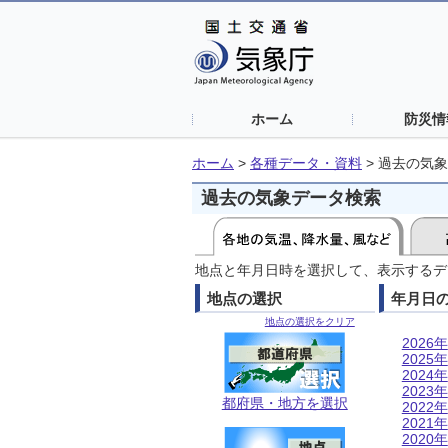
ホーム
防災情
ホーム
>
各種データ・資料
>
過去の気象
過去の気象データ検索
地点と年月日時を選択して、表示するデ
地点の選択
年月日
地点の選択をクリア
2026年
2025年
2024年
2023年
都府県・地方を選択
2022年
2021年
2020年