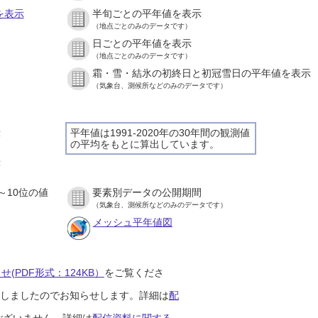
を表示
半旬ごとの平年値を表示
（地点ごとのみのデータです）
日ごとの平年値を表示
）
（地点ごとのみのデータです）
霜・雪・結氷の初終日と初冠雪日の平年値を表示
）
（気象台、測候所などのみのデータです）
示
平年値は1991-2020年の30年間の観測値
の平均をもとに算出しています。
）
示
）
～10位の値
要素別データの公開期間
）
（気象台、測候所などのみのデータです）
メッシュ平年値図
(PDF形式：124KB）
をご覧くださ
開始しましたのでお知らせします。詳細は
配
ございません。詳細は
配信資料に関する