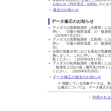
お知らせ（PDF形式：62KB）
のとおり
過去のお知らせ
データ修正のお知らせ
アメダスの郡家観測所（兵庫県）におい
伴い、「日最小相対湿度」の「観測史
（2026年7月22日）
アメダスの高野観測所（広島県）におい
伴い、「日最小相対湿度」の「観測史
日）
全国の気象台等における過去の気象観
施しました。これに伴い、「地点ごと
覧ください。（2025年9月17日）
アメダスの松島観測所（熊本県）にお
「観測史上1位の値（通年及び8月と
ください。（2025年8月20日）
データ修正の過去のお知らせ
※ 掲載している気象データは、
な修正については、データ修正の
利用され