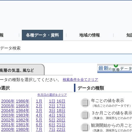
報
各種データ・資料
地域の情報
知
データ検索
ータの種類を選択してください。
検索条件を全てクリア
の選択
データの種類
年月日の選択をクリア
年ごとの値を表示
2006年
1986年
1月
1日
16日
2005年
1985年
2月
2日
17日
（地点ごとのみのデータです
2004年
1984年
3月
3日
18日
３か月ごとの値を表
2003年
1983年
4月
4日
19日
（気象台、測候所などのみの
2002年
1982年
5月
5日
20日
2001年
1981年
6月
6日
21日
観測開始からの月ご
2000年
1980年
7月
7日
22日
（気象台、測候所などのみの