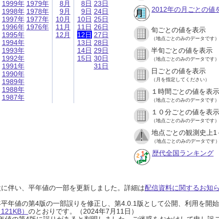
1999年
1979年
8月
8日
23日
2012年の月ごとの値
1998年
1978年
9月
9日
24日
1997年
1977年
10月
10日
25日
1996年
1976年
11月
11日
26日
旬ごとの値を表示
1995年
12月
12日
27日
（地点ごとのみのデータです
1994年
13日
28日
1993年
14日
29日
半旬ごとの値を表示
1992年
15日
30日
（地点ごとのみのデータです
1991年
31日
日ごとの値を表示
1990年
（月を指定してください）
1989年
1988年
１時間ごとの値を表
1987年
（地点ごとのみのデータです
１０分ごとの値を表
（地点ごとのみのデータです
地点ごとの観測史上1
（地点ごとのみのデータです
歴代全国ランキング
設に伴い、平年値の一部を更新しました。詳細は
配信資料に関するお知らせ
0年平年値の第4版の一部誤りを修正し、第4.0.1版として公開、利用を
21KB）
のとおりです。（2024年7月11日）
0年平年値の第4版に誤りがあると判明しました。ご迷惑をおかけして申し訳