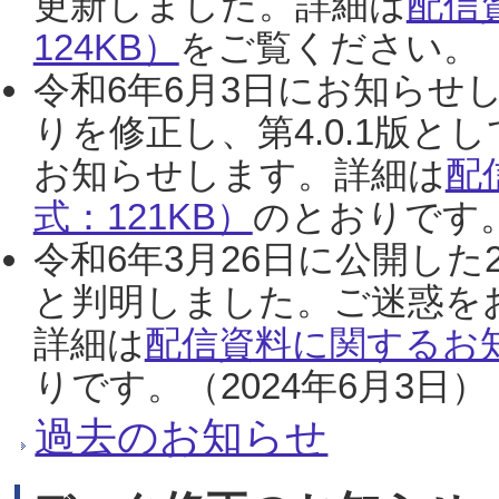
更新しました。詳細は
配信
124KB）
をご覧ください。（2
令和6年6月3日にお知らせし
りを修正し、第4.0.1版
お知らせします。詳細は
配
式：121KB）
のとおりです。
令和6年3月26日に公開した
と判明しました。ご迷惑を
詳細は
配信資料に関するお知
りです。（2024年6月3日）
過去のお知らせ