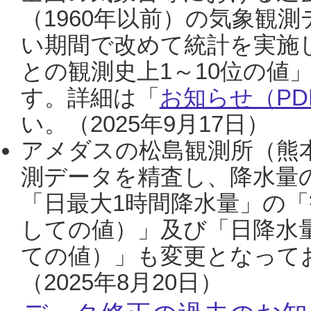
（1960年以前）の気象観
い期間で改めて統計を実施
との観測史上1～10位の値
す。詳細は「
お知らせ（PDF
い。（2025年9月17日）
アメダスの松島観測所（熊本
測データを精査し、降水量
「日最大1時間降水量」の「
しての値）」及び「日降水
ての値）」も変更となって
（2025年8月20日）