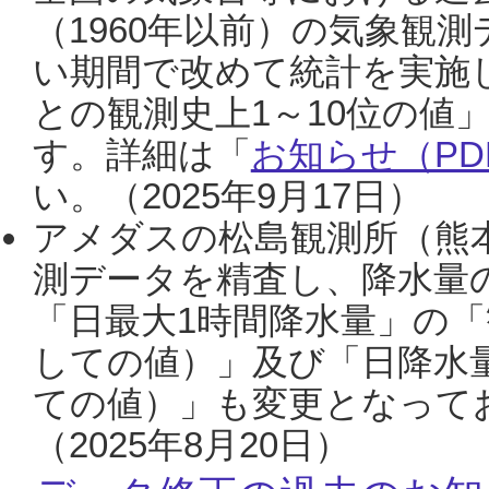
（1960年以前）の気象観
い期間で改めて統計を実施
との観測史上1～10位の値
す。詳細は「
お知らせ（PDF
い。（2025年9月17日）
アメダスの松島観測所（熊本
測データを精査し、降水量
「日最大1時間降水量」の「
しての値）」及び「日降水
ての値）」も変更となって
（2025年8月20日）