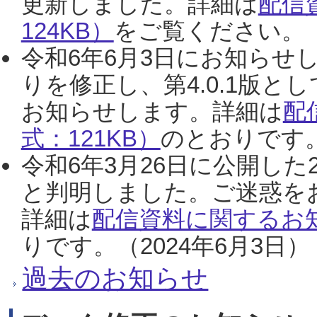
更新しました。詳細は
配信
124KB）
をご覧ください。（2
令和6年6月3日にお知らせし
りを修正し、第4.0.1版
お知らせします。詳細は
配
式：121KB）
のとおりです。
令和6年3月26日に公開した
と判明しました。ご迷惑を
詳細は
配信資料に関するお知
りです。（2024年6月3日）
過去のお知らせ