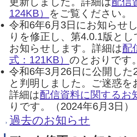
更新しました。詳細は
配信
124KB）
をご覧ください。（2
令和6年6月3日にお知らせし
りを修正し、第4.0.1版
お知らせします。詳細は
配
式：121KB）
のとおりです。
令和6年3月26日に公開した
と判明しました。ご迷惑を
詳細は
配信資料に関するお知
りです。（2024年6月3日）
過去のお知らせ