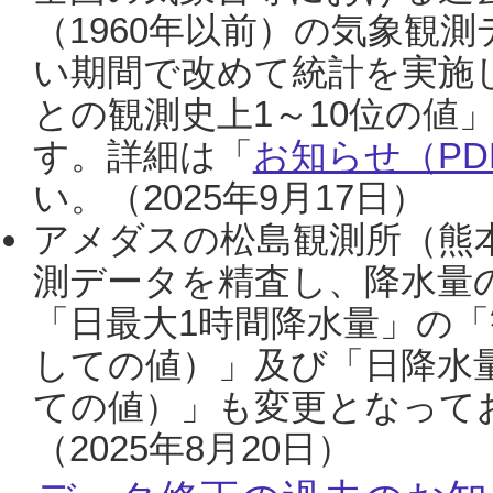
（1960年以前）の気象観
い期間で改めて統計を実施
との観測史上1～10位の値
す。詳細は「
お知らせ（PDF
い。（2025年9月17日）
アメダスの松島観測所（熊本
測データを精査し、降水量
「日最大1時間降水量」の「
しての値）」及び「日降水
ての値）」も変更となって
（2025年8月20日）