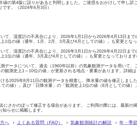
0年平年値の第4版に誤りがあると判明しました。ご迷惑をおかけして申し訳
です。（2024年6月3日）
て、湿度計の不具合により、2026年1月1日から2026年4月13日
上1位の値（通年、1月、2月、3月及び4月としての値）」も変更とな
て、湿度計の不具合により、2026年3月1日から2026年4月22日
上1位の値（通年、3月及び4月としての値）」も変更となっておりますので
測データについて、過去（1960年以前）の気象観測データを用いて、
の観測史上1～10位の値」が更新される地点・要素があります。詳細は
ける2025年8月11日の観測データを精査し、降水量の値を修正しまし
しての値）」及び「日降水量」の「観測史上1位の値（8月としての値）
過去にさかのぼって修正する場合があります。 ご利用の際には、最新の掲
お知らせに掲載します。
る方へ
よくある質問（FAQ）
気象観測統計の解説
年・季