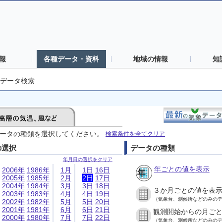
報
各種データ・資料
地域の情報
知
データ検索
ータの種類を選択してください。
検索条件を全てクリア
の選択
データの種類
年月日の選択をクリア
年ごとの値を表示
2006年
1986年
1月
1日
16日
2005年
1985年
2月
2日
17日
2004年
1984年
3月
3日
18日
３か月ごとの値を表
2003年
1983年
4月
4日
19日
（気象台、測候所などのみの
2002年
1982年
5月
5日
20日
2001年
1981年
6月
6日
21日
観測開始からの月ご
2000年
1980年
7月
7日
22日
（気象台、測候所などのみの