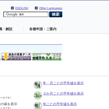
ENGLISH
Other Languages
識・解説
各種申請・ご案内
年・月ごとの平年値を表示
示
３か月ごとの平年値を表示
データです）
との値を表示
旬ごとの平年値を表示
データです）