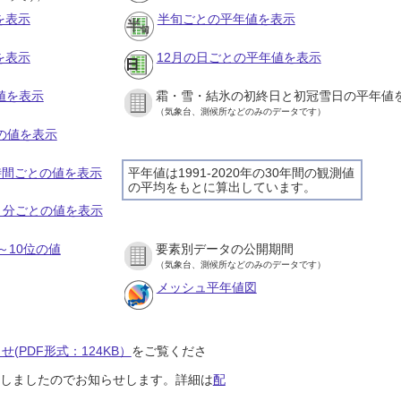
を表示
半旬ごとの平年値を表示
を表示
12月の日ごとの平年値を表示
値を表示
霜・雪・結氷の初終日と初冠雪日の平年値
（気象台、測候所などのみのデータです）
との値を表示
１時間ごとの値を表示
平年値は1991-2020年の30年間の観測値
の平均をもとに算出しています。
１０分ごとの値を表示
～10位の値
要素別データの公開期間
（気象台、測候所などのみのデータです）
メッシュ平年値図
(PDF形式：124KB）
をご覧くださ
開始しましたのでお知らせします。詳細は
配