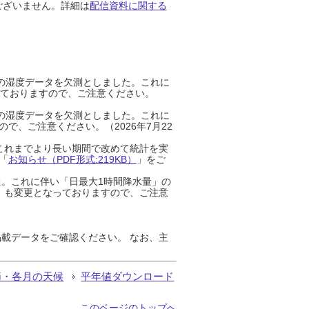
ございません。詳細は
配信資料に関する
までの湿度データを欠測としました。これに
っておりますので、ご注意ください。
までの湿度データを欠測としました。これに
、ご注意ください。（2026年7月22
これまでより長い期間で改めて統計を実
「
お知らせ（PDF形式:219KB）
」をご
た。これに伴い「日最大1時間降水量」の
」も変更となっておりますので、ご注意
載データをご確認ください。 なお、主
節・各月の天候
平年値ダウンロード
このページのトップへ