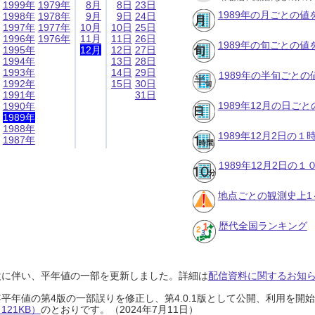
1999年
1979年
8月
8日
23日
1989年の月ごとの値
1998年
1978年
9月
9日
24日
1997年
1977年
10月
10日
25日
1996年
1976年
11月
11日
26日
1989年の旬ごとの値
1995年
12月
12日
27日
1994年
13日
28日
1993年
14日
29日
1989年の半旬ごとの
1992年
15日
30日
1991年
31日
1989年12月の日ご
1990年
1989年
1988年
1989年12月2日の
1987年
1989年12月2日の
地点ごとの観測史上1
歴代全国ランキング
設に伴い、平年値の一部を更新しました。詳細は
配信資料に関するお知らせ
0年平年値の第4版の一部誤りを修正し、第4.0.1版として公開、利用を
21KB）
のとおりです。（2024年7月11日）