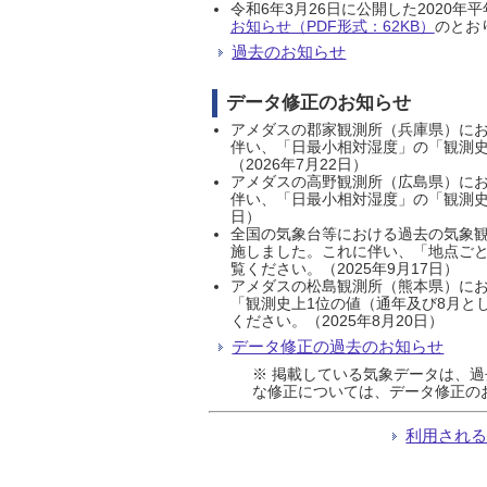
令和6年3月26日に公開した202
お知らせ（PDF形式：62KB）
のとおり
過去のお知らせ
データ修正のお知らせ
アメダスの郡家観測所（兵庫県）におい
伴い、「日最小相対湿度」の「観測史
（2026年7月22日）
アメダスの高野観測所（広島県）におい
伴い、「日最小相対湿度」の「観測史
日）
全国の気象台等における過去の気象観
施しました。これに伴い、「地点ごと
覧ください。（2025年9月17日）
アメダスの松島観測所（熊本県）にお
「観測史上1位の値（通年及び8月と
ください。（2025年8月20日）
データ修正の過去のお知らせ
※ 掲載している気象データは、
な修正については、データ修正の
利用され