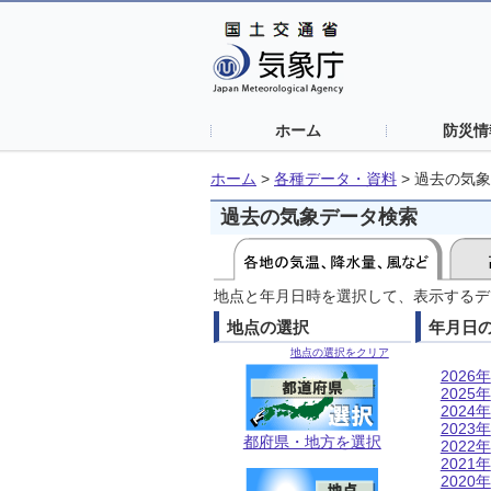
ホーム
防災情
ホーム
>
各種データ・資料
>
過去の気象
過去の気象データ検索
地点と年月日時を選択して、表示するデ
地点の選択
年月日
地点の選択をクリア
2026年
2025年
2024年
2023年
都府県・地方を選択
2022年
2021年
2020年