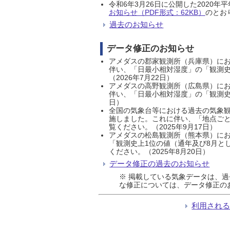
令和6年3月26日に公開した202
お知らせ（PDF形式：62KB）
のとおり
過去のお知らせ
データ修正のお知らせ
アメダスの郡家観測所（兵庫県）におい
伴い、「日最小相対湿度」の「観測史
（2026年7月22日）
アメダスの高野観測所（広島県）におい
伴い、「日最小相対湿度」の「観測史
日）
全国の気象台等における過去の気象観
施しました。これに伴い、「地点ごと
覧ください。（2025年9月17日）
アメダスの松島観測所（熊本県）にお
「観測史上1位の値（通年及び8月と
ください。（2025年8月20日）
データ修正の過去のお知らせ
※ 掲載している気象データは、
な修正については、データ修正の
利用され