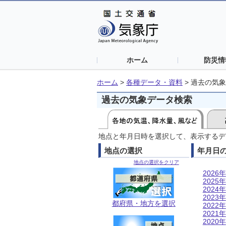
ホーム
防災情
ホーム
>
各種データ・資料
>
過去の気象
過去の気象データ検索
地点と年月日時を選択して、表示するデ
地点の選択
年月日
地点の選択をクリア
2026年
2025年
2024年
2023年
都府県・地方を選択
2022年
2021年
2020年