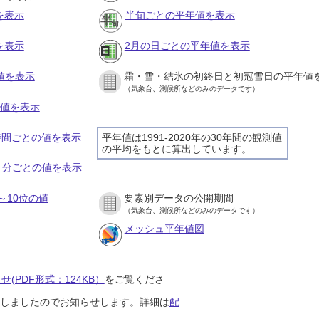
を表示
半旬ごとの平年値を表示
を表示
2月の日ごとの平年値を表示
値を表示
霜・雪・結氷の初終日と初冠雪日の平年値
（気象台、測候所などのみのデータです）
の値を表示
１時間ごとの値を表示
平年値は1991-2020年の30年間の観測値
の平均をもとに算出しています。
１０分ごとの値を表示
～10位の値
要素別データの公開期間
（気象台、測候所などのみのデータです）
メッシュ平年値図
(PDF形式：124KB）
をご覧くださ
開始しましたのでお知らせします。詳細は
配