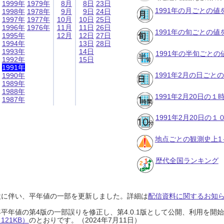
1999年
1979年
8月
8日
23日
1991年の月ごとの値
1998年
1978年
9月
9日
24日
1997年
1977年
10月
10日
25日
1996年
1976年
11月
11日
26日
1991年の旬ごとの値
1995年
12月
12日
27日
1994年
13日
28日
1993年
14日
1991年の半旬ごとの
1992年
15日
1991年
1991年2月の日ごと
1990年
1989年
1988年
1991年2月20日の
1987年
1991年2月20日の
地点ごとの観測史上1
歴代全国ランキング
設に伴い、平年値の一部を更新しました。詳細は
配信資料に関するお知らせ
0年平年値の第4版の一部誤りを修正し、第4.0.1版として公開、利用を
21KB）
のとおりです。（2024年7月11日）