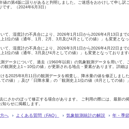
0年平年値の第4版に誤りがあると判明しました。ご迷惑をおかけして申し訳
です。（2024年6月3日）
て、湿度計の不具合により、2026年1月1日から2026年4月13日
上1位の値（通年、1月、2月、3月及び4月としての値）」も変更とな
て、湿度計の不具合により、2026年3月1日から2026年4月22日
上1位の値（通年、3月及び4月としての値）」も変更となっておりますので
測データについて、過去（1960年以前）の気象観測データを用いて、
の観測史上1～10位の値」が更新される地点・要素があります。詳細は
ける2025年8月11日の観測データを精査し、降水量の値を修正しまし
しての値）」及び「日降水量」の「観測史上1位の値（8月としての値）
過去にさかのぼって修正する場合があります。 ご利用の際には、最新の掲
お知らせに掲載します。
る方へ
よくある質問（FAQ）
気象観測統計の解説
年・季