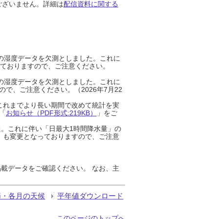
ございません。詳細は
配信資料に関する
までの湿度データを欠測としました。これに
っておりますので、ご注意ください。
までの湿度データを欠測としました。これに
、ご注意ください。（2026年7月22
これまでより長い期間で改めて統計を実
「
お知らせ（PDF形式:219KB）
」をご
た。これに伴い「日最大1時間降水量」の
」も変更となっておりますので、ご注意
載データをご確認ください。 なお、主
節・各月の天候
平年値ダウンロード
このページのトップへ