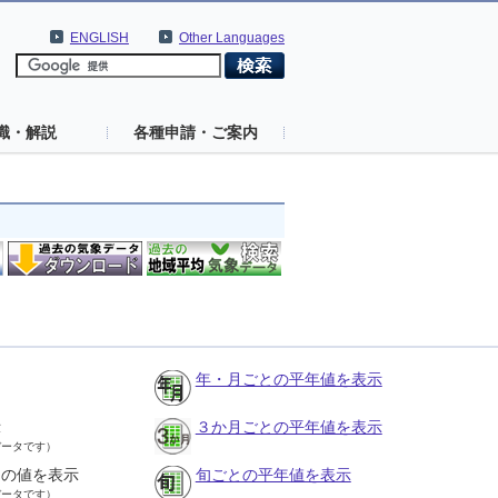
ENGLISH
Other Languages
識・解説
各種申請・ご案内
年・月ごとの平年値を表示
示
３か月ごとの平年値を表示
データです）
との値を表示
旬ごとの平年値を表示
データです）