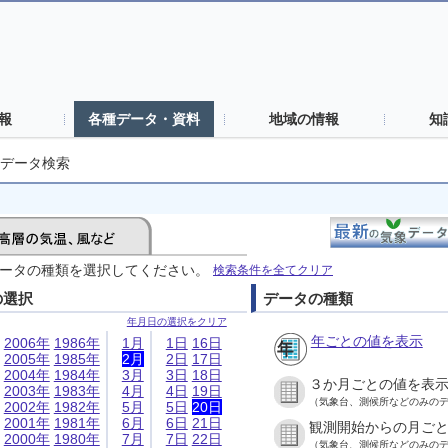
報
各種データ・資料
地域の情報
知
データ検索
ータの種類を選択してください。
検索条件を全てクリア
の選択
データの種類
年月日の選択をクリア
年ごとの値を表示
2006年
1986年
1月
1日
16日
2005年
1985年
2月
2日
17日
2004年
1984年
3月
3日
18日
３か月ごとの値を表
2003年
1983年
4月
4日
19日
（気象台、測候所などのみの
2002年
1982年
5月
5日
20日
2001年
1981年
6月
6日
21日
観測開始からの月ご
2000年
1980年
7月
7日
22日
（気象台、測候所などのみの