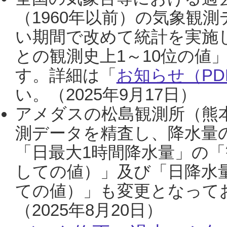
（1960年以前）の気象観
い期間で改めて統計を実施
との観測史上1～10位の値
す。詳細は「
お知らせ（PDF
い。（2025年9月17日）
アメダスの松島観測所（熊本
測データを精査し、降水量
「日最大1時間降水量」の「
しての値）」及び「日降水
ての値）」も変更となって
（2025年8月20日）