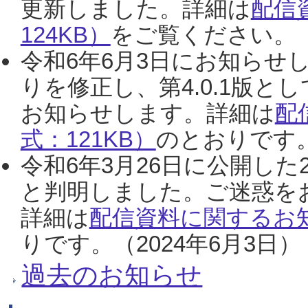
更新しました。詳細は
配信
124KB）
をご覧ください。（2
令和6年6月3日にお知らせし
りを修正し、第4.0.1版
お知らせします。詳細は
配
式：121KB）
のとおりです。
令和6年3月26日に公開した
と判明しました。ご迷惑を
詳細は
配信資料に関するお知
りです。（2024年6月3日）
過去のお知らせ