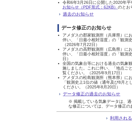
令和6年3月26日に公開した202
お知らせ（PDF形式：62KB）
のとおり
過去のお知らせ
データ修正のお知らせ
アメダスの郡家観測所（兵庫県）におい
伴い、「日最小相対湿度」の「観測史
（2026年7月22日）
アメダスの高野観測所（広島県）におい
伴い、「日最小相対湿度」の「観測史
日）
全国の気象台等における過去の気象観
施しました。これに伴い、「地点ごと
覧ください。（2025年9月17日）
アメダスの松島観測所（熊本県）にお
「観測史上1位の値（通年及び8月と
ください。（2025年8月20日）
データ修正の過去のお知らせ
※ 掲載している気象データは、
な修正については、データ修正の
利用され