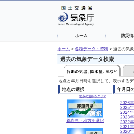
ホーム
防災情
ホーム
>
各種データ・資料
>
過去の気象
過去の気象データ検索
地点と年月日時を選択して、表示するデ
地点の選択
年月日
地点の選択をクリア
2026年
2025年
2024年
2023年
都府県・地方を選択
2022年
2021年
2020年