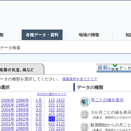
報
各種データ・資料
地域の情報
知
データ検索
ータの種類を選択してください。
検索条件を全てクリア
の選択
データの種類
年月日の選択をクリア
年ごとの値を表示
2006年
1986年
1月
1日
16日
2005年
1985年
2月
2日
17日
2004年
1984年
3月
3日
18日
３か月ごとの値を表
2003年
1983年
4月
4日
19日
（気象台、測候所などのみの
2002年
1982年
5月
5日
20日
2001年
1981年
6月
6日
21日
観測開始からの月ご
2000年
1980年
7月
7日
22日
（気象台、測候所などのみの