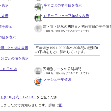
を表示
半旬ごとの平年値を表示
を表示
12月の日ごとの平年値を表示
値を表示
霜・雪・結氷の初終日と初冠雪日の平年値
（気象台、測候所などのみのデータです）
との値を表示
１時間ごとの値を表示
平年値は1991-2020年の30年間の観測値
の平均をもとに算出しています。
１０分ごとの値を表示
～10位の値
要素別データの公開期間
（気象台、測候所などのみのデータです）
メッシュ平年値図
(PDF形式：124KB）
をご覧くださ
開始しましたのでお知らせします。詳細は
配