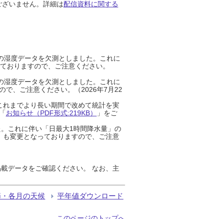
ございません。詳細は
配信資料に関する
までの湿度データを欠測としました。これに
っておりますので、ご注意ください。
までの湿度データを欠測としました。これに
、ご注意ください。（2026年7月22
これまでより長い期間で改めて統計を実
「
お知らせ（PDF形式:219KB）
」をご
た。これに伴い「日最大1時間降水量」の
」も変更となっておりますので、ご注意
載データをご確認ください。 なお、主
節・各月の天候
平年値ダウンロード
このページのトップへ