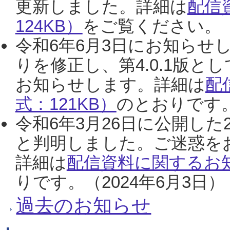
更新しました。詳細は
配信
124KB）
をご覧ください。（2
令和6年6月3日にお知らせし
りを修正し、第4.0.1版
お知らせします。詳細は
配
式：121KB）
のとおりです。
令和6年3月26日に公開した
と判明しました。ご迷惑を
詳細は
配信資料に関するお知
りです。（2024年6月3日）
過去のお知らせ