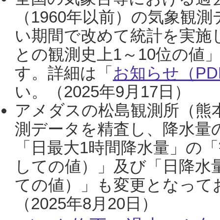
（1960年以前）の気象観
い期間で改めて統計を実施
との観測史上1～10位の値
す。詳細は「
お知らせ（PDF
い。（2025年9月17日）
アメダスの松島観測所（熊本
測データを精査し、降水量
「日最大1時間降水量」の「
しての値）」及び「日降水
ての値）」も変更となって
（2025年8月20日）