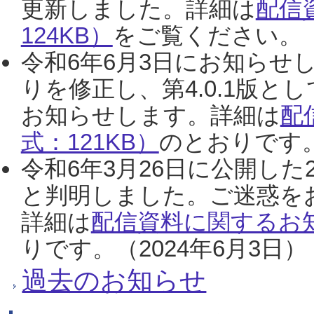
更新しました。詳細は
配信
124KB）
をご覧ください。（2
令和6年6月3日にお知らせし
りを修正し、第4.0.1版
お知らせします。詳細は
配
式：121KB）
のとおりです。
令和6年3月26日に公開した
と判明しました。ご迷惑を
詳細は
配信資料に関するお知
りです。（2024年6月3日）
過去のお知らせ