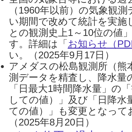
（1960年以前）の気象観
い期間で改めて統計を実施
との観測史上1～10位の値
す。詳細は「
お知らせ（PDF
い。（2025年9月17日）
アメダスの松島観測所（熊本
測データを精査し、降水量
「日最大1時間降水量」の「
しての値）」及び「日降水
ての値）」も変更となって
（2025年8月20日）